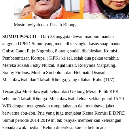
Mustofawiyah dan Tiasiah Ritonga.
SUMUTPOS.CO
– Dari 38 anggota dewan maupun mantan
anggota DPRD Sumut yang menjadi tersangka kasus suap mantan
Gubsu Gatot Pujo Nugroho, 8 orang sudah dijebloskan Komisi
Pemberantasan Korupsi ( KPK) ke sel, sejak dua pekan terakhir.
Mereka adalah Fadly Nurzal, Rijal Sirait, Roslynda Marpaung,
Sonny Firdaus, Muslim Simbolon, dan Helmiati. Disusul
Mustofawiyah dan Tiaisah Ritonga, yang ditahan Rabu (11/7).
Tersangka Mustofawiyah keluar dari Gedung Merah Putih KPK
sebelum Tiaisah Ritonga. Mustofawiyah keluar sekitar pukul 15.59
WIB dengan mengenakan rompi tahanan dan membawa jaket
berwarna abu-abu. Pria yang juga menjabat Ketua Komisi E DPRD
Sumut periode 2014-2019 ini tak banyak memberikan keterangan
kepada awak media. “Belum diperiksa, karena belum ada