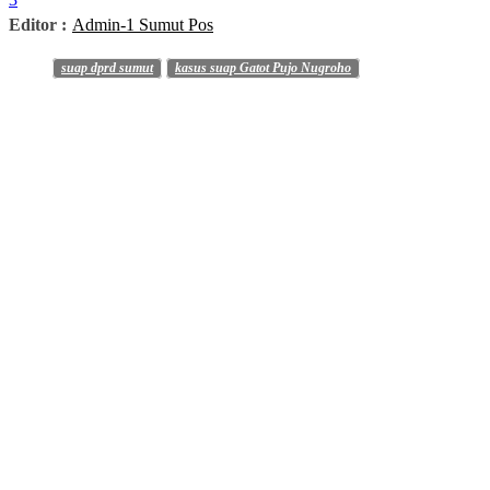
Editor :
Admin-1 Sumut Pos
suap dprd sumut
kasus suap Gatot Pujo Nugroho