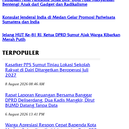
Bentengi Anak dari Gadget dan Radikalisme
Konsulat Jenderal India di Medan Gelar Promosi Pariwisata
Sumatera dan India
Jelang HUT Ke-81 RI, Ketua DPRD Sumut Ajak Warga Kibarkan
Merah Putih
TERPOPULER
Kasatker PPS Sumut Tinjau Lokasi Sekolah
Rakyat di Dairi Ditargetkan Beroperasi Juli
2027
8 August 2026 08:46 AM
Rapat Laporan Keuangan Bersama Banggar
DPRD Deliserdang, Dua Kadis Mangkir, Dirut
BUMD Datang Tanpa Data
6 August 2026 13:41 PM
Warga Apresiasi Respon Cepat Bapenda Kota