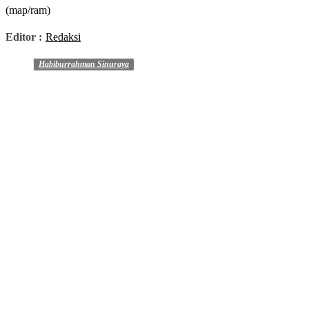
(map/ram)
Editor :
Redaksi
Habiburrahman Sinuraya