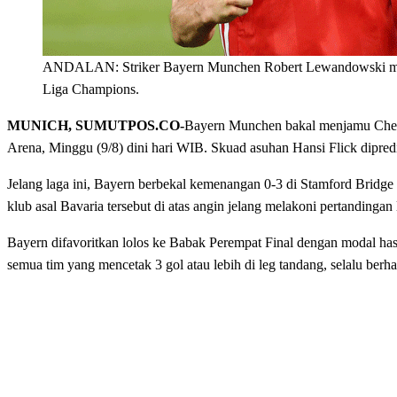
ANDALAN: Striker Bayern Munchen Robert Lewandowski menja
Liga Champions.
MUNICH, SUMUTPOS.CO-
Bayern Munchen bakal menjamu Chels
Arena, Minggu (9/8) dini hari WIB. Skuad asuhan Hansi Flick dipredik
Jelang laga ini, Bayern berbekal kemenangan 0-3 di Stamford Bridg
klub asal Bavaria tersebut di atas angin jelang melakoni pertandingan 
Bayern difavoritkan lolos ke Babak Perempat Final dengan modal hasi
semua tim yang mencetak 3 gol atau lebih di leg tandang, selalu berh