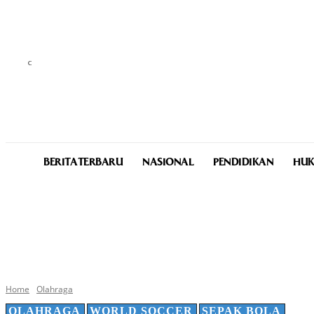
C
25.5
Medan
Friday, August 7, 2026
BERITA TERBARU
NASIONAL
PENDIDIKAN
HUK
Home
Olahraga
OLAHRAGA
WORLD SOCCER
SEPAK BOLA