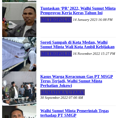
Tuntaskan ‘PR’ 2022, Walhi Sumut Minta
Pemprovsu Kerja Keras Tahun Ini
METROPOLIS
14 January 2023 16:08 PM
Soroti Sampah di Kota Medan, Walhi
Sumut Minta Wali Kota Ambil Kebijakan
METROPOLIS
16 November 2022 15:27 PM
Kasus Warga Keracunan Gas PT MSGP
Terus Terjadi, Walhi Sumut Minta
Perhatian Jokowi
SUMATERA UTARA
30 September 2022 07:00 AM
Walhi Sumut Minta Pemerintah Tegas
terhadap PT SMGP