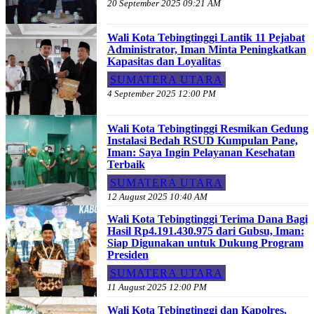
20 September 2025 09:21 AM
Wali Kota Tebingtinggi Lantik 11 Pejabat
Administrator, Iman Minta Peningkatkan
Kapasitas dan Loyalitas
SUMATERA UTARA
4 September 2025 12:00 PM
Wali Kota Tebingtinggi Resmikan Gedung
Instalasi Bedah RSUD Kumpulan Pane,
Iman: Saya Ingin Pelayanan Kesehatan
Terbaik
SUMATERA UTARA
12 August 2025 10:40 AM
Wali Kota Tebingtinggi Terima Dana Bagi
Hasil Rp4.191.430.975 dari Gubsu, Iman:
Siap Digunakan untuk Dukung Program
Presiden
SUMATERA UTARA
11 August 2025 12:00 PM
Wali Kota Tebingtinggi dan Kapolres,