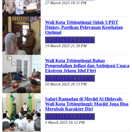
27 March 2025 18:11 PM
Wali Kota Tebingtinggi Sidak UPDT
Dinkes, Pastikan Pelayanan Kesehatan
Optimal
SUMATERA UTARA
19 March 2025 21:30 PM
Wali Kota Tebingtinggi Bahas
Pengendalian Inflasi dan Antisipasi Cuaca
Ekstrem Jelang Idul Fitri
SUMATERA UTARA
10 March 2025 20:15 PM
Safari Ramadan di Mesjid Al Hidayah,
Wali Kota Tebingtinggi: Masjid Juga Bisa
Merubah Karakter Diri
SUMATERA UTARA
3 March 2025 16:12 PM