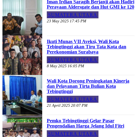
Iman Irdian Saragih Berjanji akan Hadiri
Perayaan Aldersgate dan Hut GMI ke 120
SUMATERA UTARA
23 May 2025 17:45 PM
Ikuti Munas VII Aveksi, Wali Kota
Tebingtinggi akan Tiru Tata Kota dan
Perekonomian Surabaya
SUMATERA UTARA
8 May 2025 16:05 PM
Wali Kota Dorong Peningkatan Kinerja
dan Pelayanan Tirta Bulian Kota
Tebingtinggi
SUMATERA UTARA
21 April 2025 20:07 PM
Pemko Tebingtinggi Gelar Pasar
Pengendalian Harga Jelang Idul Fitri
SUMATERA UTARA