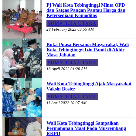
Pj Wali Kota Tebingtinggi Minta OPD
dan Satgas Pangan Pantau Harga dan
Ketersediaan Komoditas
SUMATERA UTARA
28 February 2023 09:55 AM
Buka Puasa Bersama Masyarakat, Wali
Kota Tebingtinggi Izin Pamit di Akhir
Masa Jabatan
SUMATERA UTARA
18 April 2022 01:20 AM
Wali Kota Tebingtinggi Ajak Masyarakat
Vaksin Boster
SUMATERA UTARA
11 April 2022 10:07 AM
Wali Kota Tebingtinggi Sampaikan
Permohonan Maaf Pada Musrembang
RKPD