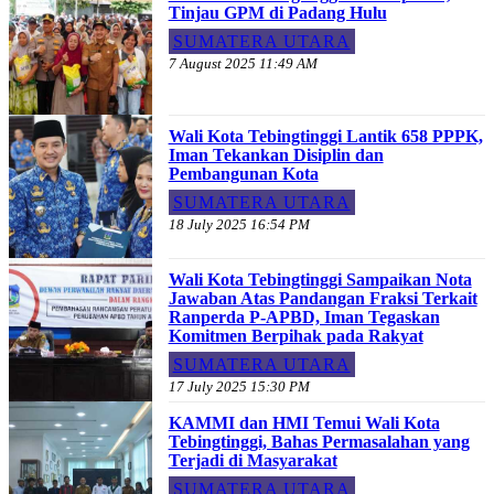
Tinjau GPM di Padang Hulu
SUMATERA UTARA
7 August 2025 11:49 AM
Wali Kota Tebingtinggi Lantik 658 PPPK,
Iman Tekankan Disiplin dan
Pembangunan Kota
SUMATERA UTARA
18 July 2025 16:54 PM
Wali Kota Tebingtinggi Sampaikan Nota
Jawaban Atas Pandangan Fraksi Terkait
Ranperda P-APBD, Iman Tegaskan
Komitmen Berpihak pada Rakyat
SUMATERA UTARA
17 July 2025 15:30 PM
KAMMI dan HMI Temui Wali Kota
Tebingtinggi, Bahas Permasalahan yang
Terjadi di Masyarakat
SUMATERA UTARA