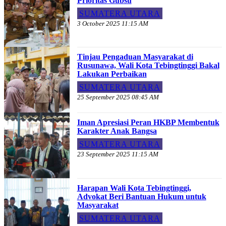
Prioritas Gubsu
SUMATERA UTARA
3 October 2025 11:15 AM
Tinjau Pengaduan Masyarakat di
Rusunawa, Wali Kota Tebingtinggi Bakal
Lakukan Perbaikan
SUMATERA UTARA
25 September 2025 08:45 AM
Iman Apresiasi Peran HKBP Membentuk
Karakter Anak Bangsa
SUMATERA UTARA
23 September 2025 11:15 AM
Harapan Wali Kota Tebingtinggi,
Advokat Beri Bantuan Hukum untuk
Masyarakat
SUMATERA UTARA