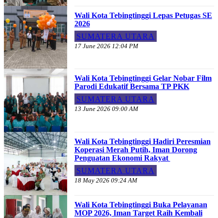
Wali Kota Tebingtinggi Lepas Petugas SE
2026
SUMATERA UTARA
17 June 2026 12:04 PM
Wali Kota Tebingtinggi Gelar Nobar Film
Parodi Edukatif Bersama TP PKK
SUMATERA UTARA
13 June 2026 09:00 AM
Wali Kota Tebingtinggi Hadiri Peresmian
Koperasi Merah Putih, Iman Dorong
Penguatan Ekonomi Rakyat
SUMATERA UTARA
18 May 2026 09:24 AM
Wali Kota Tebingtinggi Buka Pelayanan
MOP 2026, Iman Target Raih Kembali