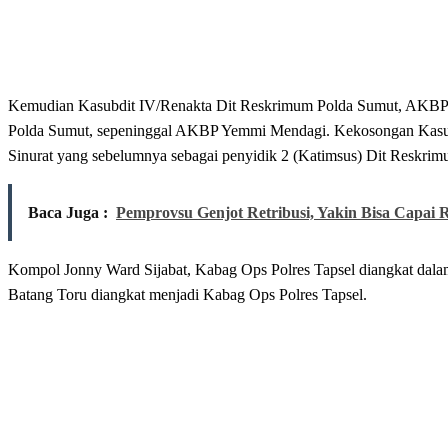
Kemudian Kasubdit IV/Renakta Dit Reskrimum Polda Sumut, AKBP P
Polda Sumut, sepeninggal AKBP Yemmi Mendagi. Kekosongan Kasu
Sinurat yang sebelumnya sebagai penyidik 2 (Katimsus) Dit Reskri
Baca Juga :
Pemprovsu Genjot Retribusi, Yakin Bisa Capai R
Kompol Jonny Ward Sijabat, Kabag Ops Polres Tapsel diangkat dal
Batang Toru diangkat menjadi Kabag Ops Polres Tapsel.