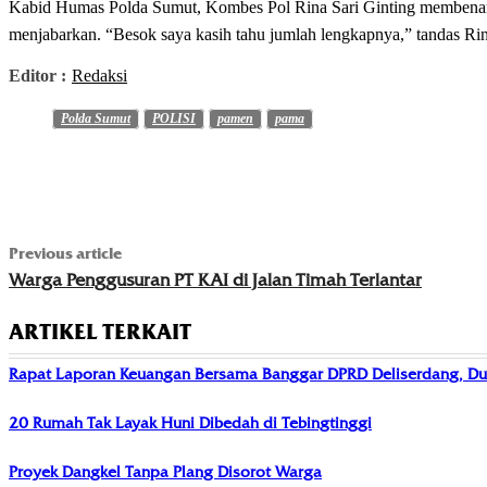
Kabid Humas Polda Sumut, Kombes Pol Rina Sari Ginting membenarka
menjabarkan. “Besok saya kasih tahu jumlah lengkapnya,” tandas Rina
Editor :
Redaksi
Polda Sumut
POLISI
pamen
pama
Previous article
Warga Penggusuran PT KAI di Jalan Timah Terlantar
ARTIKEL TERKAIT
Rapat Laporan Keuangan Bersama Banggar DPRD Deliserdang, Du
20 Rumah Tak Layak Huni Dibedah di Tebingtinggi
Proyek Dangkel Tanpa Plang Disorot Warga