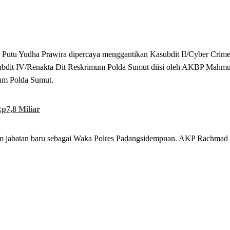
utu Yudha Prawira dipercaya menggantikan Kasubdit II/Cyber Crime
bdit IV/Renakta Dit Reskrimum Polda Sumut diisi oleh AKBP Mahmu
mum Polda Sumut.
p7,8 Miliar
am jabatan baru sebagai Waka Polres Padangsidempuan. AKP Rachmad 