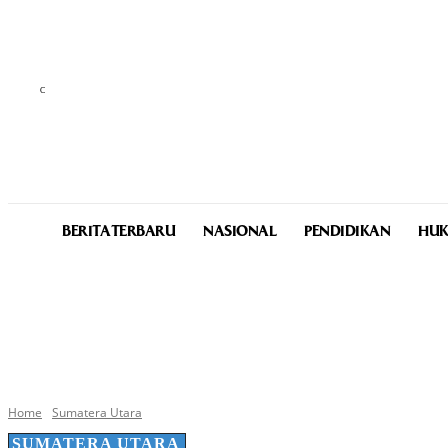
C
25.6
Medan
Friday, August 7, 2026
BERITA TERBARU
NASIONAL
PENDIDIKAN
HUK
Home
Sumatera Utara
SUMATERA UTARA