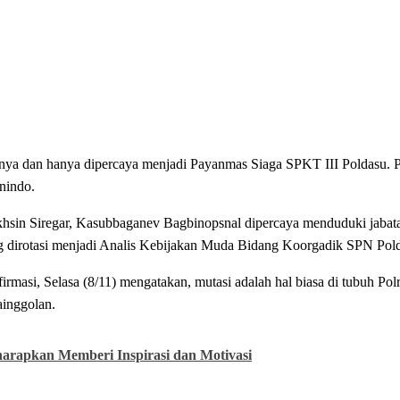
annya dan hanya dipercaya menjadi Payanmas Siaga SPKT III Poldasu.
nindo.
Mukhsin Siregar, Kasubbaganev Bagbinopsnal dipercaya menduduki jaba
g dirotasi menjadi Analis Kebijakan Muda Bidang Koorgadik SPN Pol
i, Selasa (8/11) mengatakan, mutasi adalah hal biasa di tubuh Polr
ainggolan.
harapkan Memberi Inspirasi dan Motivasi