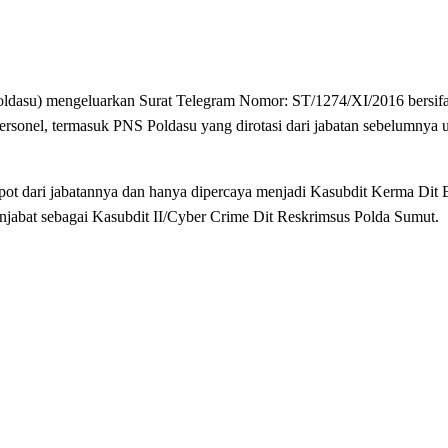
) mengeluarkan Surat Telegram Nomor: ST/1274/XI/2016 bersifat d
83 personel, termasuk PNS Poldasu yang dirotasi dari jabatan sebelumny
opot dari jabatannya dan hanya dipercaya menjadi Kasubdit Kerma Dit 
abat sebagai Kasubdit II/Cyber Crime Dit Reskrimsus Polda Sumut.