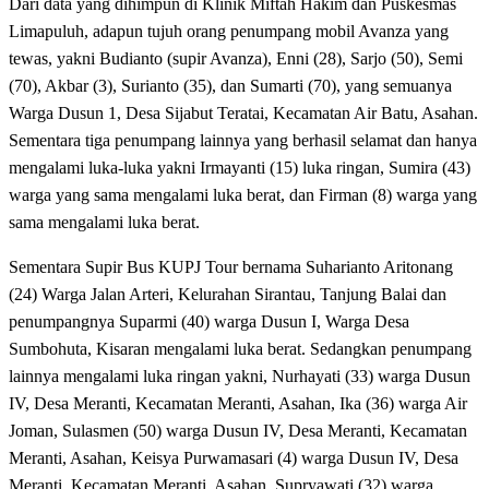
Dari data yang dihimpun di Klinik Miftah Hakim dan Puskesmas
Limapuluh, adapun tujuh orang penumpang mobil Avanza yang
tewas, yakni Budianto (supir Avanza), Enni (28), Sarjo (50), Semi
(70), Akbar (3), Surianto (35), dan Sumarti (70), yang semuanya
Warga Dusun 1, Desa Sijabut Teratai, Kecamatan Air Batu, Asahan.
Sementara tiga penumpang lainnya yang berhasil selamat dan hanya
mengalami luka-luka yakni Irmayanti (15) luka ringan, Sumira (43)
warga yang sama mengalami luka berat, dan Firman (8) warga yang
sama mengalami luka berat.
Sementara Supir Bus KUPJ Tour bernama Suharianto Aritonang
(24) Warga Jalan Arteri, Kelurahan Sirantau, Tanjung Balai dan
penumpangnya Suparmi (40) warga Dusun I, Warga Desa
Sumbohuta, Kisaran mengalami luka berat. Sedangkan penumpang
lainnya mengalami luka ringan yakni, Nurhayati (33) warga Dusun
IV, Desa Meranti, Kecamatan Meranti, Asahan, Ika (36) warga Air
Joman, Sulasmen (50) warga Dusun IV, Desa Meranti, Kecamatan
Meranti, Asahan, Keisya Purwamasari (4) warga Dusun IV, Desa
Meranti, Kecamatan Meranti, Asahan, Supryawati (32) warga