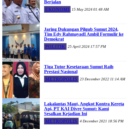
Berjalan
EKONOMI
15 May 2024 01:48 AM
Jaring Dukungan Pilgub Sumut 2024,
Tim Edy RahmayadI Ambil Formulir ke
Demokrat
POLITIK
25 April 2024 17:57 PM
Tiga Tutor Kesetaraan Sumut Raih
Prestasi Nasional
METROPOLIS
23 December 2022 11:14 AM
Lakalantas Maut, Angkot Kontra Kereta
Api, PT KAI Divre Sumut: Kami
Sesalkan Kejadian Ini
METROPOLIS
4 December 2021 18:56 PM