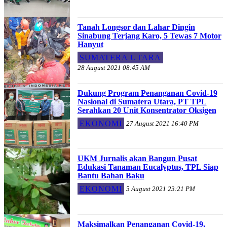
Tanah Longsor dan Lahar Dingin
Sinabung Terjang Karo, 5 Tewas 7 Motor
Hanyut
SUMATERA UTARA
28 August 2021 08:45 AM
Dukung Program Penanganan Covid-19
Nasional di Sumatera Utara, PT TPL
Serahkan 20 Unit Konsentrator Oksigen
EKONOMI
27 August 2021 16:40 PM
UKM Jurnalis akan Bangun Pusat
Edukasi Tanaman Eucalyptus, TPL Siap
Bantu Bahan Baku
EKONOMI
5 August 2021 23:21 PM
Maksimalkan Penanganan Covid-19,