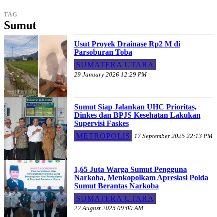
TAG
Sumut
Usut Proyek Drainase Rp2 M di
Parsoburan Toba
SUMATERA UTARA
29 January 2026 12:29 PM
Sumut Siap Jalankan UHC Prioritas,
Dinkes dan BPJS Kesehatan Lakukan
Supervisi Faskes
METROPOLIS
17 September 2025 22:13 PM
1,65 Juta Warga Sumut Pengguna
Narkoba, Menkopolkam Apresiasi Polda
Sumut Berantas Narkoba
SUMATERA UTARA
22 August 2025 09:00 AM