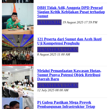
DBH Tidak Adil, Anggota DPD Penrad
Siagian Kritik Kebijakan Pusat terhadap
Sumut
NASIONAL
19 August 2025 17:59 PM
121 Peserta dari Sumut dan Aceh Ikuti
Uji Kompetensi Penghulu
SUMATERA UTARA
8 August 2025 11:00 AM
Melalui Pemanfaatan Kawasan Hutan,
Sumut Punya Potensi Objek Retribusi
Daerah Baru
SUMATERA UTARA
12 July 2025 08:00 AM
Pj Gubsu Pastikan Mega Proyek
Pembangunan Infrastruktur Tetap