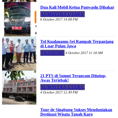
Dua Kali Mobil Ketua Panwaslu Dibakar
SUMATERA UTARA
6 October 2017 14:08 PM
Tol Kualanamu-Sei Rampah Terpanjang
di Luar Pulau Jawa
EKONOMI
6 October 2017 11:18 AM
21 PTS di Sumut Terancam Ditutup,
Awas Terjebak!
SUMATERA UTARA
4 October 2017 12:49 PM
Tour de Sinabung Sukses Menduniakan
Destinasi Wisata Tanah Karo