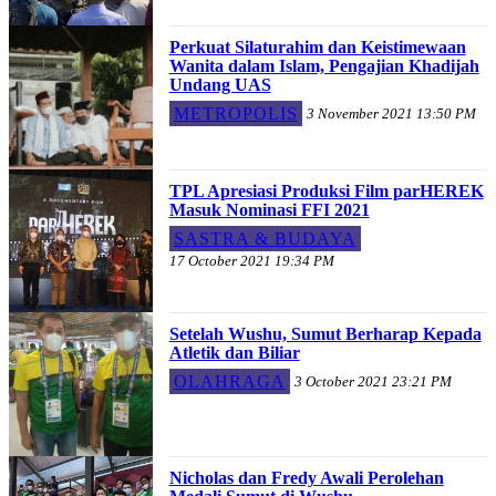
Perkuat Silaturahim dan Keistimewaan
Wanita dalam Islam, Pengajian Khadijah
Undang UAS
METROPOLIS
3 November 2021 13:50 PM
TPL Apresiasi Produksi Film parHEREK
Masuk Nominasi FFI 2021
SASTRA & BUDAYA
17 October 2021 19:34 PM
Setelah Wushu, Sumut Berharap Kepada
Atletik dan Biliar
OLAHRAGA
3 October 2021 23:21 PM
Nicholas dan Fredy Awali Perolehan