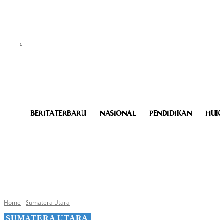
C
31.9
Medan
Saturday, August 8, 2026
BERITA TERBARU
NASIONAL
PENDIDIKAN
HUK
Home
Sumatera Utara
SUMATERA UTARA