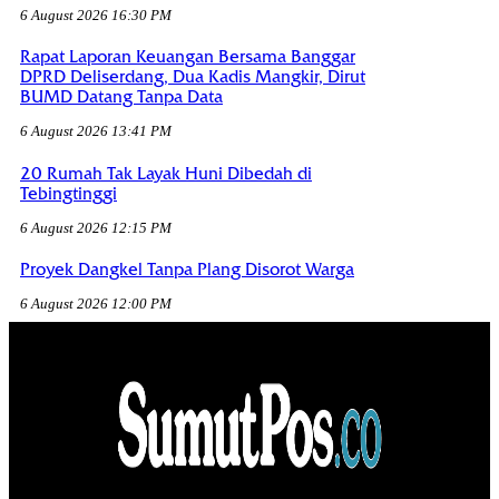
6 August 2026 16:30 PM
Rapat Laporan Keuangan Bersama Banggar
DPRD Deliserdang, Dua Kadis Mangkir, Dirut
BUMD Datang Tanpa Data
6 August 2026 13:41 PM
20 Rumah Tak Layak Huni Dibedah di
Tebingtinggi
6 August 2026 12:15 PM
Proyek Dangkel Tanpa Plang Disorot Warga
6 August 2026 12:00 PM