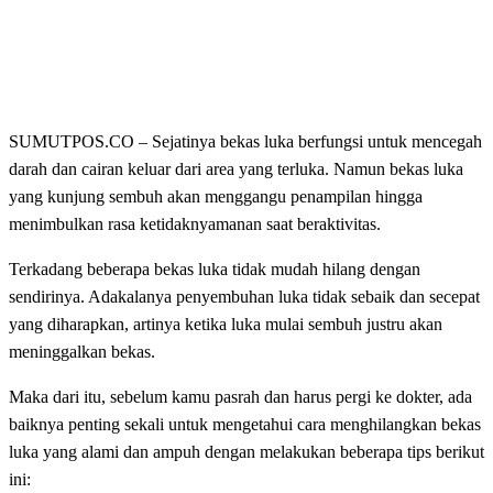
SUMUTPOS.CO – Sejatinya bekas luka berfungsi untuk mencegah
darah dan cairan keluar dari area yang terluka. Namun bekas luka
yang kunjung sembuh akan menggangu penampilan hingga
menimbulkan rasa ketidaknyamanan saat beraktivitas.
Terkadang beberapa bekas luka tidak mudah hilang dengan
sendirinya. Adakalanya penyembuhan luka tidak sebaik dan secepat
yang diharapkan, artinya ketika luka mulai sembuh justru akan
meninggalkan bekas.
Maka dari itu, sebelum kamu pasrah dan harus pergi ke dokter, ada
baiknya penting sekali untuk mengetahui cara menghilangkan bekas
luka yang alami dan ampuh dengan melakukan beberapa tips berikut
ini: