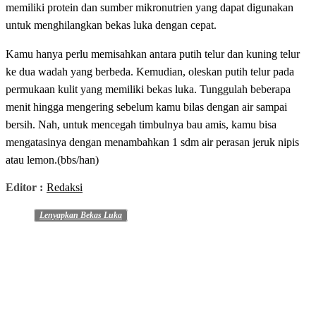
memiliki protein dan sumber mikronutrien yang dapat digunakan
untuk menghilangkan bekas luka dengan cepat.
Kamu hanya perlu memisahkan antara putih telur dan kuning telur
ke dua wadah yang berbeda. Kemudian, oleskan putih telur pada
permukaan kulit yang memiliki bekas luka. Tunggulah beberapa
menit hingga mengering sebelum kamu bilas dengan air sampai
bersih. Nah, untuk mencegah timbulnya bau amis, kamu bisa
mengatasinya dengan menambahkan 1 sdm air perasan jeruk nipis
atau lemon.(bbs/han)
Editor :
Redaksi
Lenyapkan Bekas Luka