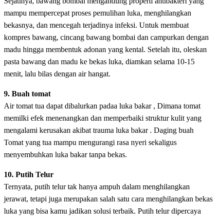
Sejatinya, bawang bombai mengandung properti antibakteri yang
mampu mempercepat proses pemulihan luka, menghilangkan
bekasnya, dan mencegah terjadinya infeksi. Untuk membuat
kompres bawang, cincang bawang bombai dan campurkan dengan
madu hingga membentuk adonan yang kental. Setelah itu, oleskan
pasta bawang dan madu ke bekas luka, diamkan selama 10-15
menit, lalu bilas dengan air hangat.
9. Buah tomat
Air tomat tua dapat dibalurkan padaa luka bakar , Dimana tomat
memilki efek menenangkan dan memperbaiki struktur kulit yang
mengalami kerusakan akibat trauma luka bakar . Daging buah
Tomat yang tua mampu mengurangi rasa nyeri sekaligus
menyembuhkan luka bakar tanpa bekas.
10. Putih Telur
Ternyata, putih telur tak hanya ampuh dalam menghilangkan
jerawat, tetapi juga merupakan salah satu cara menghilangkan bekas
luka yang bisa kamu jadikan solusi terbaik. Putih telur dipercaya