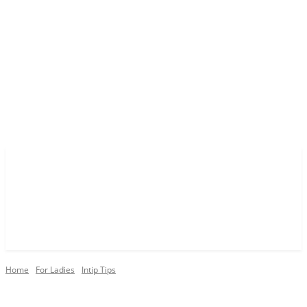
Home
For Ladies
Intip Tips