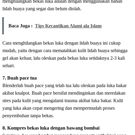
menghilangkan bekas luka adalah dengan menggunakan bahan
lidah buaya yang segar dan belum diolah.
Baca Juga :
Tips Kecantikan Alami ala Islam
Cara menghilangkan bekas luka dengan lidah buaya ini cukup
mudah, yaitu dengan cara mematahkan kulit lidah buaya sehingga
gel akan keluar, lalu oleskan pada bekas luka setidaknya 2-3 kali
sehari.
7. Buah pace tua
Blenderlah buah pace yang telah tua lalu oleskan pada luka bakar
akibat knalpot. Buah pace bersifat mendinginkan dan meredakan
stres pada kulit yang mengalami trauma akibat luka bakar. Kulit
yang luka akan cepat mengering dan mempermudah proses
penyembuhan tanpa bekas.
8. Kompres bekas luka dengan bawang bombai