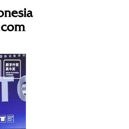
onesia
a.com