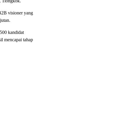
, Tiongkok.
 B2B visioner yang
jutan.
 500 kandidat
sil mencapai tahap