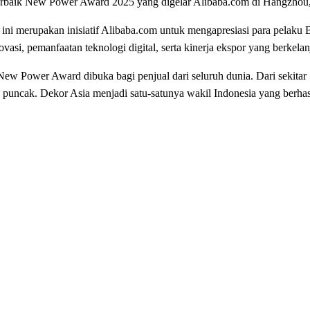
 Terbaik New Power Award 2025 yang digelar Alibaba.com di Hangzhou
 ini merupakan inisiatif Alibaba.com untuk mengapresiasi para pelaku
si, pemanfaatan teknologi digital, serta kinerja ekspor yang berkelan
w Power Award dibuka bagi penjual dari seluruh dunia. Dari sekitar
bak puncak. Dekor Asia menjadi satu-satunya wakil Indonesia yang berha