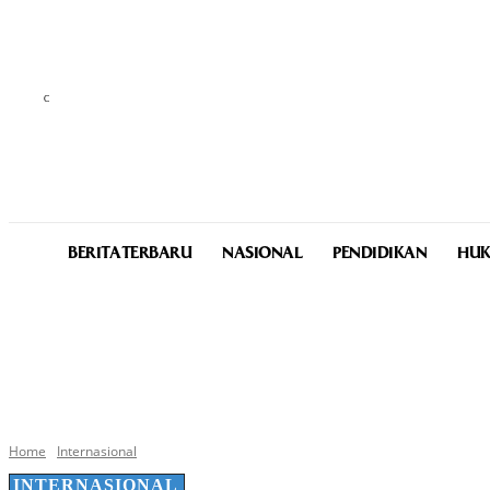
C
29.1
Medan
Friday, August 7, 2026
BERITA TERBARU
NASIONAL
PENDIDIKAN
HUK
Home
Internasional
INTERNASIONAL