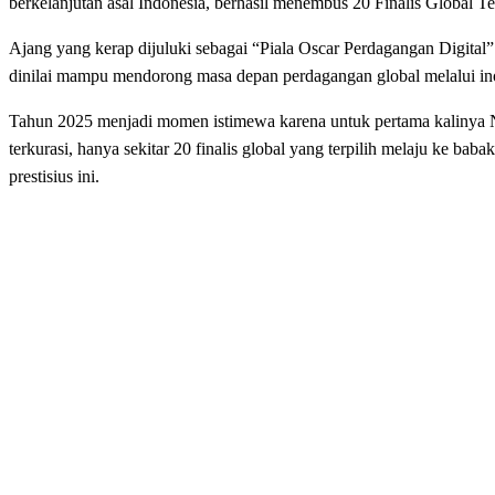
berkelanjutan asal Indonesia, berhasil menembus 20 Finalis Global
Ajang yang kerap dijuluki sebagai “Piala Oscar Perdagangan Digital”
dinilai mampu mendorong masa depan perdagangan global melalui inova
Tahun 2025 menjadi momen istimewa karena untuk pertama kalinya Ne
terkurasi, hanya sekitar 20 finalis global yang terpilih melaju ke ba
prestisius ini.