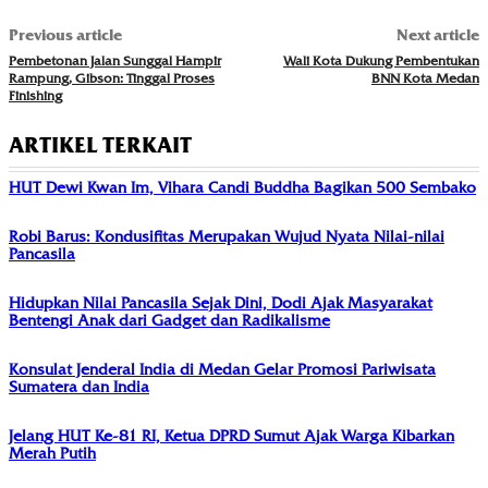
Previous article
Next article
Pembetonan Jalan Sunggal Hampir
Wali Kota Dukung Pembentukan
Rampung, Gibson: Tinggal Proses
BNN Kota Medan
Finishing
ARTIKEL TERKAIT
HUT Dewi Kwan Im, Vihara Candi Buddha Bagikan 500 Sembako
Robi Barus: Kondusifitas Merupakan Wujud Nyata Nilai-nilai
Pancasila
Hidupkan Nilai Pancasila Sejak Dini, Dodi Ajak Masyarakat
Bentengi Anak dari Gadget dan Radikalisme
Konsulat Jenderal India di Medan Gelar Promosi Pariwisata
Sumatera dan India
Jelang HUT Ke-81 RI, Ketua DPRD Sumut Ajak Warga Kibarkan
Merah Putih