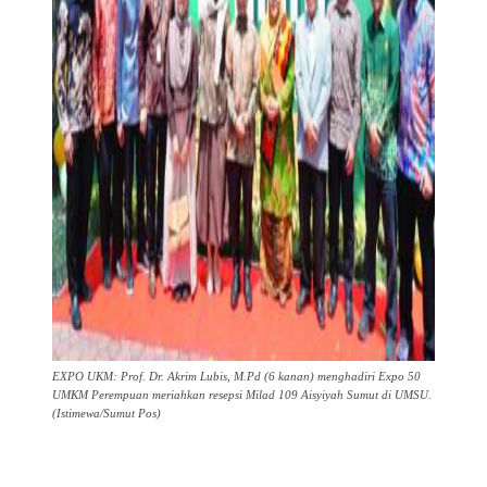
EXPO UKM: Prof. Dr. Akrim Lubis, M.Pd (6 kanan) menghadiri Expo 50
UMKM Perempuan meriahkan resepsi Milad 109 Aisyiyah Sumut di UMSU.
(Istimewa/Sumut Pos)