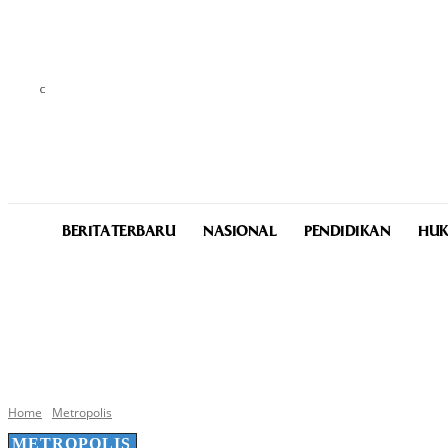
C
29.1
Medan
Friday, August 7, 2026
BERITA TERBARU
NASIONAL
PENDIDIKAN
HUK
Home
Metropolis
METROPOLIS