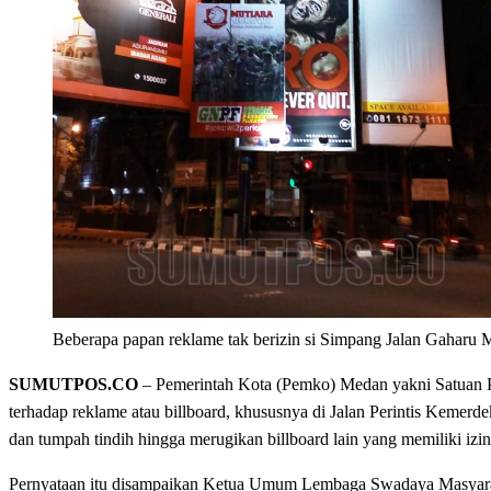
Beberapa papan reklame tak berizin si Simpang Jalan Gaharu 
SUMUTPOS.CO
– Pemerintah Kota (Pemko) Medan yakni Satuan Po
terhadap reklame atau billboard, khususnya di Jalan Perintis Kemerd
dan tumpah tindih hingga merugikan billboard lain yang memiliki izin
Pernyataan itu disampaikan Ketua Umum Lembaga Swadaya Masyarakat