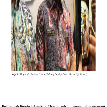
Kepala Bapenda Sumut, Sutan Tolang Lubis.(Dok : Ihsan Syahreza)
Pemerintah Provinsi Sumatera Utara kembali menggulirkan program