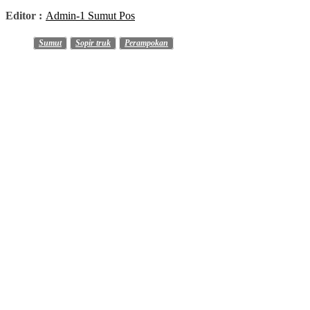
Editor :
Admin-1 Sumut Pos
Sumut
Sopir truk
Perampokan