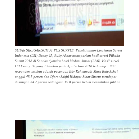
SUTAN SIREGAR/SUMUT POS SURVEY_Peneliti senior Lingkaran Survei
Indonesia (LSI) Denny JA, Rully Akbar memaparkan hasil survei Pilkada
Sumut 2018 di Santika dyandra hotel Medan, Jumat (22/6). Hasil survei
LSI Denny JA yang dilakukan pada April - Juni 2018 terhadap 1.000
responden tersebut adalah pasangan Edy Rahmayadi-Musa Rajeckshah
unggul 45.5 persen dan Djarot Saiful Hidayat-Sihar Sitorus mendapat
dukungan 34.7 persen sedangkan 19.8 persen belum menentukan pilihan.