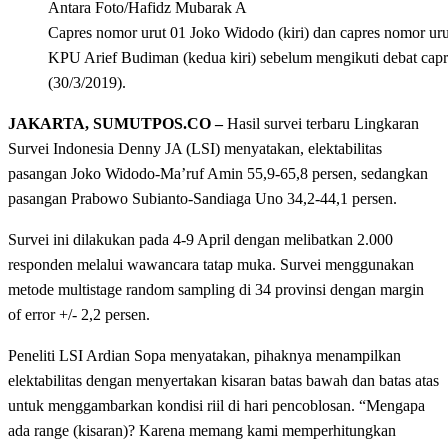
Antara Foto/Hafidz Mubarak A
Capres nomor urut 01 Joko Widodo (kiri) dan capres nomor u
KPU Arief Budiman (kedua kiri) sebelum mengikuti debat capre
(30/3/2019).
JAKARTA, SUMUTPOS.CO –
Hasil survei terbaru Lingkaran
Survei Indonesia Denny JA (LSI) menyatakan, elektabilitas
pasangan Joko Widodo-Ma’ruf Amin 55,9-65,8 persen, sedangkan
pasangan Prabowo Subianto-Sandiaga Uno 34,2-44,1 persen.
Survei ini dilakukan pada 4-9 April dengan melibatkan 2.000
responden melalui wawancara tatap muka. Survei menggunakan
metode multistage random sampling di 34 provinsi dengan margin
of error +/- 2,2 persen.
Peneliti LSI Ardian Sopa menyatakan, pihaknya menampilkan
elektabilitas dengan menyertakan kisaran batas bawah dan batas atas
untuk menggambarkan kondisi riil di hari pencoblosan. “Mengapa
ada range (kisaran)? Karena memang kami memperhitungkan