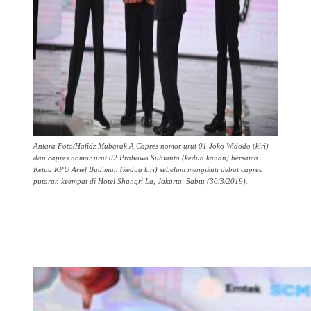
Antara Foto/Hafidz Mubarak A Capres nomor urut 01 Joko Widodo (kiri)
dan capres nomor urut 02 Prabowo Subianto (kedua kanan) bersama
Ketua KPU Arief Budiman (kedua kiri) sebelum mengikuti debat capres
putaran keempat di Hotel Shangri La, Jakarta, Sabtu (30/3/2019).