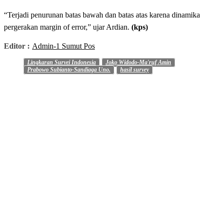
“Terjadi penurunan batas bawah dan batas atas karena dinamika
pergerakan margin of error,” ujar Ardian.
(kps)
Editor :
Admin-1 Sumut Pos
Lingkaran Survei Indonesia
Joko Widodo-Ma'ruf Amin
Prabowo Subianto-Sandiaga Uno.
hasil survey