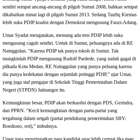
sendiri sempat ancang-ancang di pilgub Sumut 2008, bahkan sempat
dikabarkan minat lagi di pilgub Sumut 2013. Sedang Taufiq Kiemas
lebih suka PDIP koalisi dengan Demokrat mengusung Fauzi-Adang.
Umar Syadat mengatakan, memang ada tren PDIP lebih suka
mengusung cagub sendiri. Untuk di Sumut, peluangnya ada di RE
Nainggolan. “Karena PDIP tak punya tokoh di Sumut. Tak
mungkinlah PDIP mengusung Rudolf Pardede, yang sudah gagal di
pilkada Kota Medan. RE Nainggolan yang punya peluang karena
dia punya kedekatan dengan sejumlah petinggi PDIP,” ujar Umar,
yang juga staf pengajar di Sekolah Tinggi Pemerintahan Dalam
Negeri (STPDN) Jatinangor itu.
Kemungkinan besar, PDIP akan berkaolisi dengan PDS, Gerindra,
dan PPRN. “Kecil kemungkinan dengan parta-partai yang
tergabung dalam setgab (partai pendukung pemerintahan SBY-
Boediono, red),” imbuhnya.
Umar juga mengingatkan para kandidat agar lebih cermat jika mau