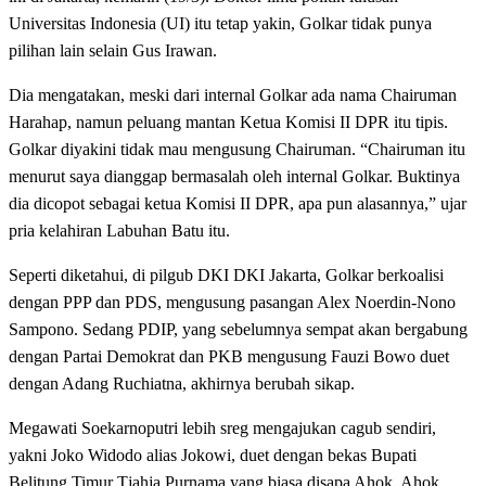
Universitas Indonesia (UI) itu tetap yakin, Golkar tidak punya
pilihan lain selain Gus Irawan.
Dia mengatakan, meski dari internal Golkar ada nama Chairuman
Harahap, namun peluang mantan Ketua Komisi II DPR itu tipis.
Golkar diyakini tidak mau mengusung Chairuman. “Chairuman itu
menurut saya dianggap bermasalah oleh internal Golkar. Buktinya
dia dicopot sebagai ketua Komisi II DPR, apa pun alasannya,” ujar
pria kelahiran Labuhan Batu itu.
Seperti diketahui, di pilgub DKI DKI Jakarta, Golkar berkoalisi
dengan PPP dan PDS, mengusung pasangan Alex Noerdin-Nono
Sampono. Sedang PDIP, yang sebelumnya sempat akan bergabung
dengan Partai Demokrat dan PKB mengusung Fauzi Bowo duet
dengan Adang Ruchiatna, akhirnya berubah sikap.
Megawati Soekarnoputri lebih sreg mengajukan cagub sendiri,
yakni Joko Widodo alias Jokowi, duet dengan bekas Bupati
Belitung Timur Tjahja Purnama yang biasa disapa Ahok. Ahok