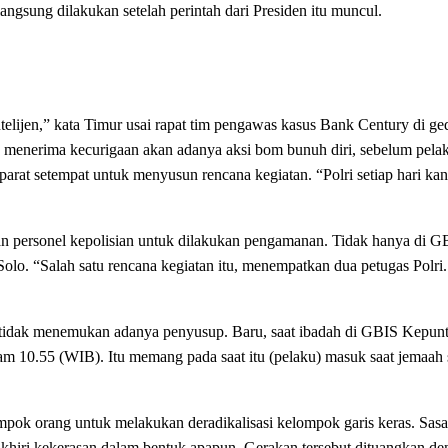
langsung dilakukan setelah perintah dari Presiden itu muncul.
ntelijen,” kata Timur usai rapat tim pengawas kasus Bank Century di g
ah menerima kecurigaan akan adanya aksi bom bunuh diri, sebelum pela
parat setempat untuk menyusun rencana kegiatan. “Polri setiap hari k
an personel kepolisian untuk dilakukan pengamanan. Tidak hanya di 
 Solo. “Salah satu rencana kegiatan itu, menempatkan dua petugas Polr
an tidak menemukan adanya penyusup. Baru, saat ibadah di GBIS Kepunto
jam 10.55 (WIB). Itu memang pada saat itu (pelaku) masuk saat jemaah 
pok orang untuk melakukan deradikalisasi kelompok garis keras. Sasa
akhiri kekerasan dalam bentuk apapun. Gerakan tersebut dituangkan d