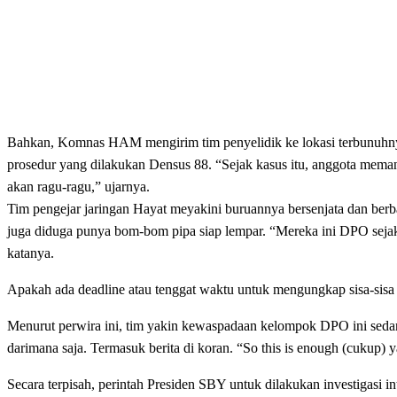
Bahkan, Komnas HAM mengirim tim penyelidik ke lokasi terbunuhny
prosedur yang dilakukan Densus 88. “Sejak kasus itu, anggota memang
akan ragu-ragu,” ujarnya.
Tim pengejar jaringan Hayat meyakini buruannya bersenjata dan berb
juga diduga punya bom-bom pipa siap lempar. “Mereka ini DPO sejak 
katanya.
Apakah ada deadline atau tenggat waktu untuk mengungkap sisa-sisa 
Menurut perwira ini, tim yakin kewaspadaan kelompok DPO ini sedang
darimana saja. Termasuk berita di koran. “So this is enough (cukup) 
Secara terpisah, perintah Presiden SBY untuk dilakukan investigasi int