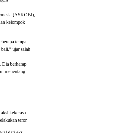
ndonesia (ASKOBI),
 dan kelompok
eberapa tempat
ali,” ujar salah
 Dia berharap,
ikut menentang
aksi kekerasa
elakukan teror.
wal dari eks