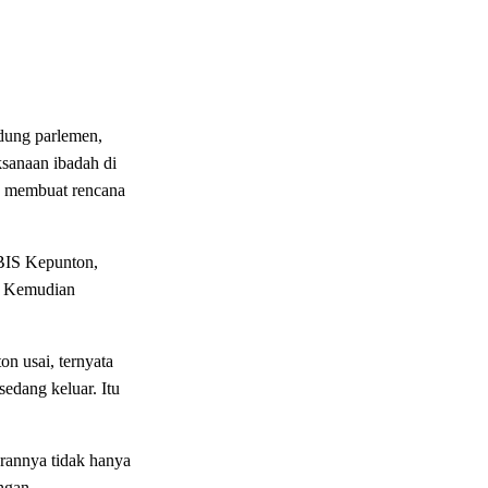
edung parlemen,
ksanaan ibadah di
an membuat rencana
GBIS Kepunton,
i. Kemudian
n usai, ternyata
sedang keluar. Itu
rannya tidak hanya
engan