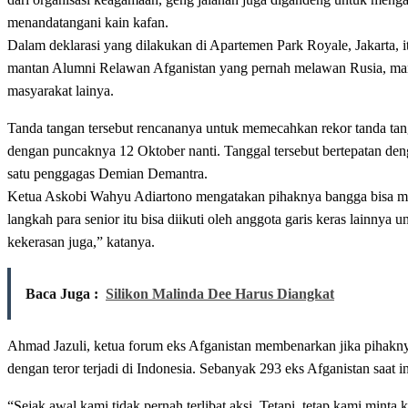
menandatangani kain kafan.
Dalam deklarasi yang dilakukan di Apartemen Park Royale, Jakarta, 
mantan Alumni Relawan Afganistan yang pernah melawan Rusia, ma
masyarakat lainya.
Tanda tangan tersebut rencananya untuk memecahkan rekor tanda tan
dengan puncaknya 12 Oktober nanti. Tanggal tersebut bertepatan deng
satu penggagas Demian Demantra.
Ketua Askobi Wahyu Adiartono mengatakan pihaknya bangga bisa men
langkah para senior itu bisa diikuti oleh anggota garis keras lainnya
kekerasan juga,” katanya.
Baca Juga :
Silikon Malinda Dee Harus Diangkat
Ahmad Jazuli, ketua forum eks Afganistan membenarkan jika pihakny
dengan teror terjadi di Indonesia. Sebanyak 293 eks Afganistan saat i
“Sejak awal kami tidak pernah terlibat aksi. Tetapi, tetap kami mint