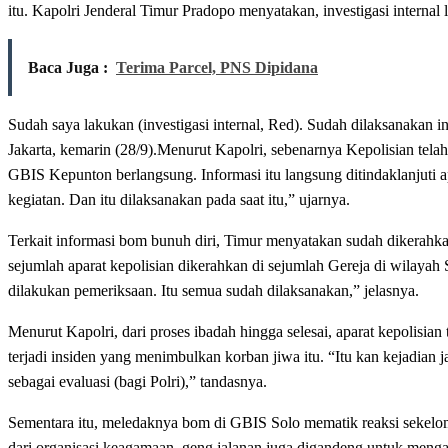
itu. Kapolri Jenderal Timur Pradopo menyatakan, investigasi internal 
Baca Juga :
Terima Parcel, PNS Dipidana
Sudah saya lakukan (investigasi internal, Red). Sudah dilaksanakan i
Jakarta, kemarin (28/9).Menurut Kapolri, sebenarnya Kepolisian tel
GBIS Kepunton berlangsung. Informasi itu langsung ditindaklanjuti a
kegiatan. Dan itu dilaksanakan pada saat itu,” ujarnya.
Terkait informasi bom bunuh diri, Timur menyatakan sudah dikerahk
sejumlah aparat kepolisian dikerahkan di sejumlah Gereja di wilayah
dilakukan pemeriksaan. Itu semua sudah dilaksanakan,” jelasnya.
Menurut Kapolri, dari proses ibadah hingga selesai, aparat kepolisi
terjadi insiden yang menimbulkan korban jiwa itu. “Itu kan kejadian 
sebagai evaluasi (bagi Polri),” tandasnya.
Sementara itu, meledaknya bom di GBIS Solo mematik reaksi sekelom
dari organisasi keagamaan, geng jalanan juga digandeng untuk meng