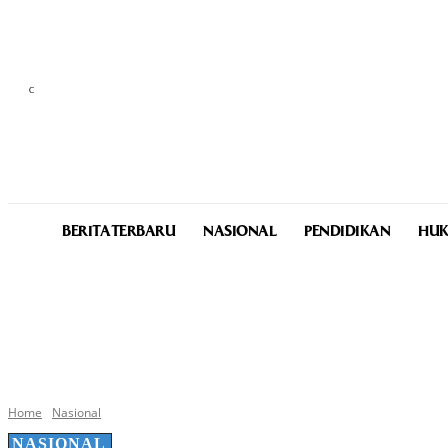
C
26
Medan
Saturday, August 8, 2026
BERITA TERBARU
NASIONAL
PENDIDIKAN
HUK
Home
Nasional
NASIONAL