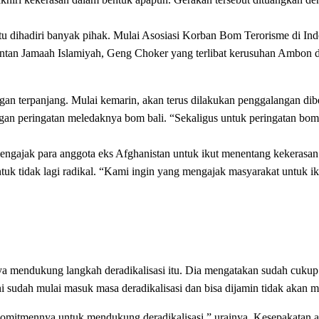
itu dihadiri banyak pihak. Mulai Asosiasi Korban Bom Terorisme di I
ntan Jamaah Islamiyah, Geng Choker yang terlibat kerusuhan Ambon
gan terpanjang. Mulai kemarin, akan terus dilakukan penggalangan dib
an peringatan meledaknya bom bali. “Sekaligus untuk peringatan bom b
gajak para anggota eks Afghanistan untuk ikut menentang kekerasan.
 untuk tidak lagi radikal. “Kami ingin yang mengajak masyarakat untuk 
a mendukung langkah deradikalisasi itu. Dia mengatakan sudah cukup 
ni sudah mulai masuk masa deradikalisasi dan bisa dijamin tidak akan m
a komitmennya untuk mendukung deradikalisasi,” urainya. Kesepakatan a