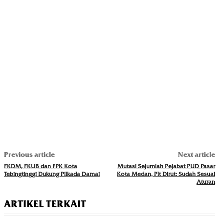
Previous article
Next article
FKDM, FKUB dan FPK Kota
Mutasi Sejumlah Pejabat PUD Pasar
Tebingtinggi Dukung Pilkada Damai
Kota Medan, Plt Dirut: Sudah Sesuai
Aturan
ARTIKEL TERKAIT