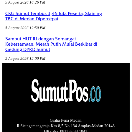
5 August 2026 16:26 PM
CKG Sumut Tembus 3,45 Juta Peserta, Skrining
TBC di Medan Dipercepat
5 August 2026 12:50 PM
Sambut HUT RI dengan Semangat
Kebersamaan, Merah Putih Mulai Berkibar di
Gedung DPRD Sumut
5 August 2026 12:00 PM
Graha Pena Medan,
Jl Sisingamangaraja Km 8,5 No 134 Amplas-Medan 20148.
HP / Wa: 0813 6233 1041.