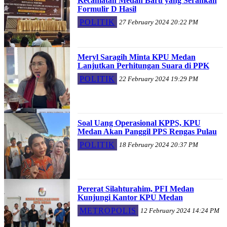
Kecamatan Medan Baru yang Serahkan
Formulir D Hasil
POLITIK
27 February 2024 20:22 PM
Meryl Saragih Minta KPU Medan
Lanjutkan Perhitungan Suara di PPK
POLITIK
22 February 2024 19:29 PM
Soal Uang Operasional KPPS, KPU
Medan Akan Panggil PPS Rengas Pulau
POLITIK
18 February 2024 20:37 PM
Pererat Silahturahim, PFI Medan
Kunjungi Kantor KPU Medan
METROPOLIS
12 February 2024 14:24 PM