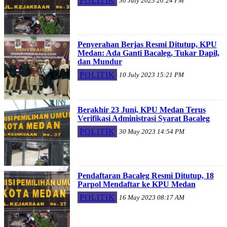
POLITIK
30 July 2023 20:24 PM
Penyerahan Berjas Resmi Ditutup, KPU
Medan: Ada Ganti Bacaleg, Tukar Dapil,
dan Mundur
POLITIK
10 July 2023 15:21 PM
Berakhir 23 Juni, KPU Medan Terus
Verifikasi Administrasi Syarat Bacaleg
POLITIK
30 May 2023 14:54 PM
Pendaftaran Bacaleg Resmi Ditutup, 18
Parpol Mendaftar ke KPU Medan
POLITIK
16 May 2023 08:17 AM