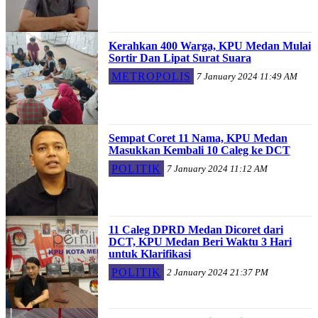
Kerahkan 400 Warga, KPU Medan Mulai
Sortir Dan Lipat Surat Suara
METROPOLIS
7 January 2024 11:49 AM
Sempat Coret 11 Nama, KPU Medan
Masukkan Kembali 10 Caleg ke DCT
POLITIK
7 January 2024 11:12 AM
11 Caleg DPRD Medan Dicoret dari
DCT, KPU Medan Beri Waktu 3 Hari
untuk Klarifikasi
POLITIK
2 January 2024 21:37 PM