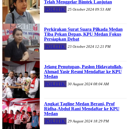
Telah Menggelar Bimtek Lanjutan
POLITIK
25 October 2024 09:53 AM
Perkirakan Surat Suara Pilkada Medan
Tiba Pekan Depan, KPU Medan Fokus
Persiapkan Debat
POLITIK
23 October 2024 12:21 PM
Jelang Penutupan, Paslon Hidayatullah-
Ahmad Yasir Resmi Mendaftar ke KPU
Medan
POLITIK
30 August 2024 08:04 AM
Angkat Tagline Medan Berani, Prof
Ridha-Abdul Rani Mendaftar ke KPU
Medan
POLITIK
29 August 2024 18:29 PM