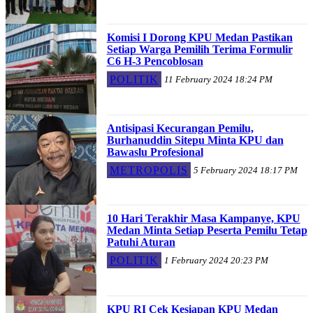
Komisi I Dorong KPU Medan Pastikan
Setiap Warga Pemilih Terima Formulir
C6 H-3 Pencoblosan
POLITIK
11 February 2024 18:24 PM
Antisipasi Kecurangan Pemilu,
Burhanuddin Sitepu Minta KPU dan
Bawaslu Profesional
METROPOLIS
5 February 2024 18:17 PM
10 Hari Terakhir Masa Kampanye, KPU
Medan Minta Setiap Peserta Pemilu Tetap
Patuhi Aturan
POLITIK
1 February 2024 20:23 PM
KPU RI Cek Kesiapan KPU Medan