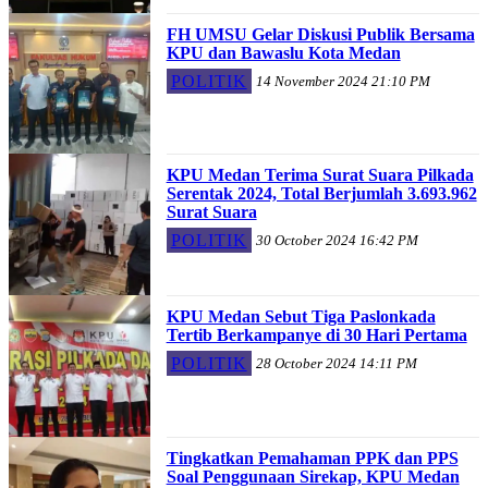
FH UMSU Gelar Diskusi Publik Bersama
KPU dan Bawaslu Kota Medan
POLITIK
14 November 2024 21:10 PM
KPU Medan Terima Surat Suara Pilkada
Serentak 2024, Total Berjumlah 3.693.962
Surat Suara
POLITIK
30 October 2024 16:42 PM
KPU Medan Sebut Tiga Paslonkada
Tertib Berkampanye di 30 Hari Pertama
POLITIK
28 October 2024 14:11 PM
Tingkatkan Pemahaman PPK dan PPS
Soal Penggunaan Sirekap, KPU Medan