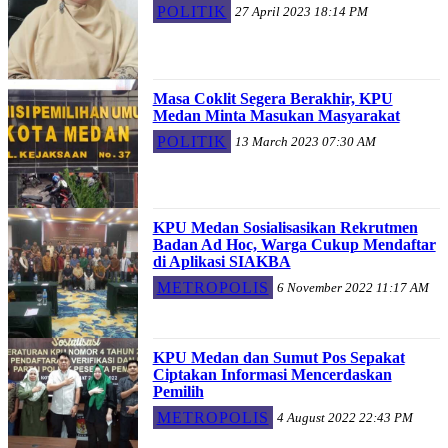
POLITIK
27 April 2023 18:14 PM
Masa Coklit Segera Berakhir, KPU
Medan Minta Masukan Masyarakat
POLITIK
13 March 2023 07:30 AM
KPU Medan Sosialisasikan Rekrutmen
Badan Ad Hoc, Warga Cukup Mendaftar
di Aplikasi SIAKBA
METROPOLIS
6 November 2022 11:17 AM
KPU Medan dan Sumut Pos Sepakat
Ciptakan Informasi Mencerdaskan
Pemilih
METROPOLIS
4 August 2022 22:43 PM