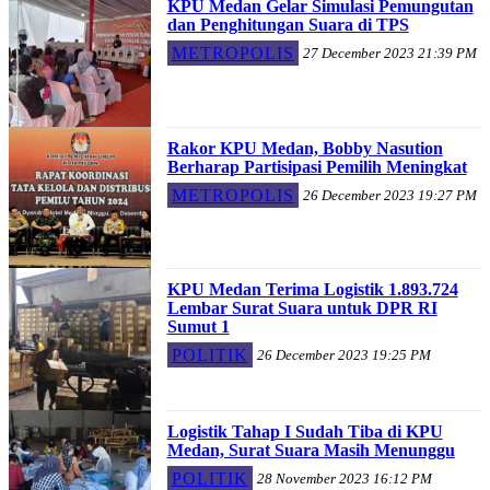
KPU Medan Gelar Simulasi Pemungutan
dan Penghitungan Suara di TPS
METROPOLIS
27 December 2023 21:39 PM
Rakor KPU Medan, Bobby Nasution
Berharap Partisipasi Pemilih Meningkat
METROPOLIS
26 December 2023 19:27 PM
KPU Medan Terima Logistik 1.893.724
Lembar Surat Suara untuk DPR RI
Sumut 1
POLITIK
26 December 2023 19:25 PM
Logistik Tahap I Sudah Tiba di KPU
Medan, Surat Suara Masih Menunggu
POLITIK
28 November 2023 16:12 PM