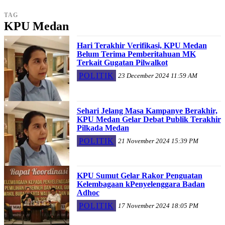
TAG
KPU Medan
Hari Terakhir Verifikasi, KPU Medan
Belum Terima Pemberitahuan MK
Terkait Gugatan Pilwalkot
POLITIK
23 December 2024 11:59 AM
Sehari Jelang Masa Kampanye Berakhir,
KPU Medan Gelar Debat Publik Terakhir
Pilkada Medan
POLITIK
21 November 2024 15:39 PM
KPU Sumut Gelar Rakor Penguatan
Kelembagaan kPenyelenggara Badan
Adhoc
POLITIK
17 November 2024 18:05 PM