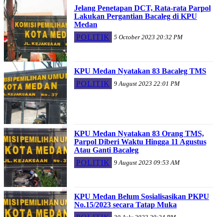
Jelang Penetapan DCT, Rata-rata Parpol
Lakukan Pergantian Bacaleg di KPU
Medan
POLITIK
5 October 2023 20:32 PM
KPU Medan Nyatakan 83 Bacaleg TMS
POLITIK
9 August 2023 22:01 PM
KPU Medan Nyatakan 83 Orang TMS,
Parpol Diberi Waktu Hingga 11 Agustus
Atau Ganti Bacaleg
POLITIK
9 August 2023 09:53 AM
KPU Medan Belum Sosialisasikan PKPU
No.15/2023 secara Tatap Muka