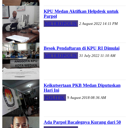
KPU Medan Aktifkan Helpdesk untuk
Parpol
METROPOLIS
2 August 2022 14:11 PM
Besok Pendaftaran di KPU RI Dimulai
METROPOLIS
31 July 2022 11:10 AM
Keikutsertaan PKB Medan Diputuskan
Hari Ini
POLITIK
9 August 2018 08:36 AM
Ada Parpol Bacalegnya Kurang dari 50