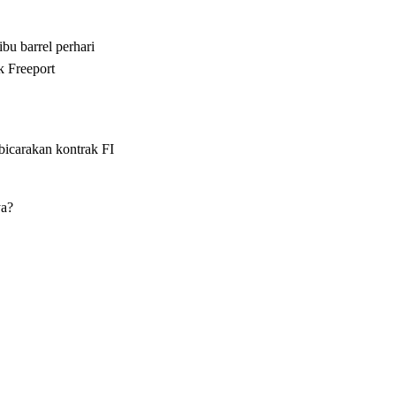
bu barrel perhari
k Freeport
bicarakan kontrak FI
ya?