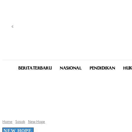
C
31.5
Medan
Sunday, August 9, 2026
BERITA TERBARU
NASIONAL
PENDIDIKAN
HUK
Home
Sosok
New Hope
NEW HOPE