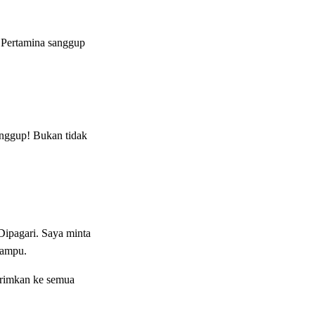
 Pertamina sanggup
anggup! Bukan tidak
 Dipagari. Saya minta
mampu.
irimkan ke semua