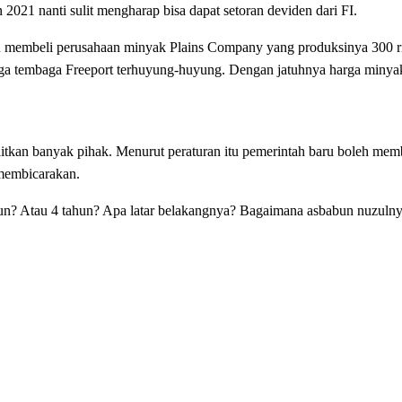
 2021 nanti sulit mengharap bisa dapat setoran deviden dari FI.
lu membeli perusahaan minyak Plains Company yang produksinya 300 ri
harga tembaga Freeport terhuyung-huyung. Dengan jatuhnya harga minya
yulitkan banyak pihak. Menurut peraturan itu pemerintah baru boleh mem
 membicarakan.
ahun? Atau 4 tahun? Apa latar belakangnya? Bagaimana asbabun nuzuln