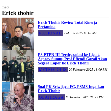
TAG
Erick thohir
Erick Thohir Review Total Kinerja
Pertamina
NASIONAL
2 March 2025 11:16 AM
PS PTPN III Terdegradasi ke Liga 4
Asprov Sumut, Prof Effendi Gazali Akan
Segera Lapor ke Erick Thohir
METROPOLIS
20 February 2025 13:00 PM
Soal PK Sriwijaya FC, PSMS Ingatkan
Erick Thohir
OLAHRAGA
6 December 2023 21:22 PM