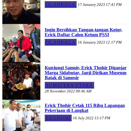
OLAHRAGA
17 January 2023 17:41 PM
Ingin Bersihkan Tangan-tangan Kotor,
Erick Daftar Calon Ketum PSSI
OLAHRAGA
16 January 2023 12:17 PM
Kunjungi Samoir, Erick Thohir Diganjar
Marga Sidabutar, Janji Dirikan Museum
Batak di Samosir
SUMATERA UTARA
28 November 2022 08:46 AM
Erick Thohir Cetak 115 Ribu Lapangan
Pekerjaan di Langkat
EKONOMI
16 July 2022 13:17 PM