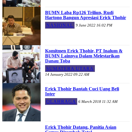
BUMN Laba Rp126 Triliun, Rudi
Hartono Bangun Apresiasi Erick Thohir
NASIONAL
9 June 2022 16:02 PM
Komitmen Erick Thohir, PT Inalum &
BUMN Lainnya Dalam Melestarikan
Danau Toba
SUMATERA UTARA
14 January 2022 09:22 AM
Erick Thohir Bantah Cuci Uang Beli
Inter
OLAHRAGA
6 March 2018 11:32 AM
Erick Thohir Datang, Panitia Asian