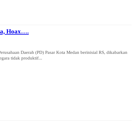
ka, Hoax….
sahaan Daerah (PD) Pasar Kota Medan berinisial RS, dikabarkan
gara tidak produktif...