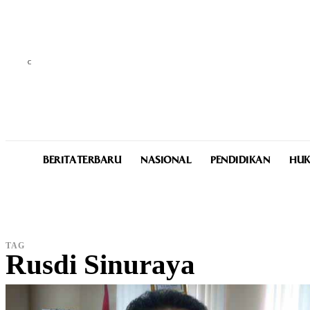
C
29.2
Medan
Saturday, August 8, 2026
BERITA TERBARU
NASIONAL
PENDIDIKAN
HUK
TAG
Rusdi Sinuraya