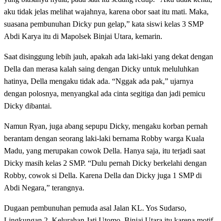
aku tidak jelas melihat wajahnya, karena obor saat itu mati. Maka,
suasana pembunuhan Dicky pun gelap,” kata siswi kelas 3 SMP
Abdi Karya itu di Mapolsek Binjai Utara, kemarin.
Saat disinggung lebih jauh, apakah ada laki-laki yang dekat dengan
Della dan merasa kalah saing dengan Dicky untuk meluluhkan
hatinya, Della mengaku tidak ada. “Nggak ada pak,” ujarnya
dengan polosnya, menyangkal ada cinta segitiga dan jadi pemicu
Dicky dibantai.
Namun Ryan, juga abang sepupu Dicky, mengaku korban pernah
berantam dengan seorang laki-laki bernama Robby warga Kuala
Madu, yang merupakan cowok Della. Hanya saja, itu terjadi saat
Dicky masih kelas 2 SMP. “Dulu pernah Dicky berkelahi dengan
Robby, cowok si Della. Karena Della dan Dicky juga 1 SMP di
Abdi Negara,” terangnya.
Dugaan pembunuhan pemuda asal Jalan KL. Yos Sudarso,
Lingkungan 2, Kelurahan Jati Utomo, Binjai Utara itu karena motif