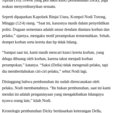
Aprilia (16), cewek yang jadi saksi kunci pembantaian Dicky, juga
seakan menyembunyikan sesuatu.
Seperti dipaparkan Kapolsek Binjai Utara, Kompol Nodi Torong,
Minggu (12/4) siang. “Saat ini, kasusnya masih dalam penyelidikan
polisi. Dugaan sementara adalah unsur dendam diantara korban dan
pelaku,” ujarnya, mengaku motif perampokan termentahkan. Sebab,
dompet korban serta kereta dan hp tidak hilang.
“Sampai saat ini, kami masih mencari kunci kereta korban, yang
dduga dibuang oleh korban, karena takut menjadi korban
perampokan,” katanya. “Saksi (Della) tidak mengenali pelaku, tapi
dia memberitahukan ciri-ciri pelaku,” sebut Nodi lagi.
Disinggung bahwa pembunuhan itu sudah direncanakan oleh
pelaku, Nodi membantahnya. “Itu bukan pembunuhan, saat ini kami
menilai ini adalah penganiayaan yang mengakibatkan hilangnya
nyawa orang lain,” kilah Nodi.
Kronologis pembunuhan Dicky berdasarkan keterangan Della,