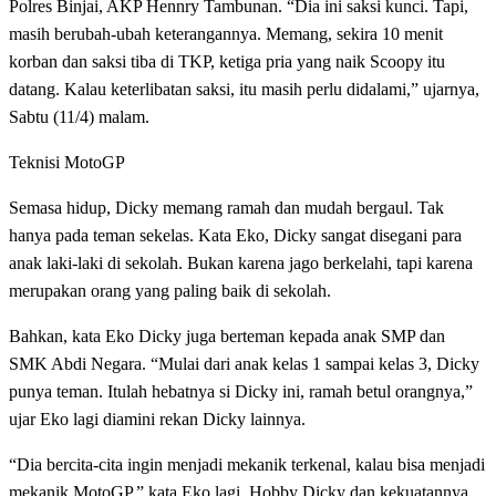
Polres Binjai, AKP Hennry Tambunan. “Dia ini saksi kunci. Tapi,
masih berubah-ubah keterangannya. Memang, sekira 10 menit
korban dan saksi tiba di TKP, ketiga pria yang naik Scoopy itu
datang. Kalau keterlibatan saksi, itu masih perlu didalami,” ujarnya,
Sabtu (11/4) malam.
Teknisi MotoGP
Semasa hidup, Dicky memang ramah dan mudah bergaul. Tak
hanya pada teman sekelas. Kata Eko, Dicky sangat disegani para
anak laki-laki di sekolah. Bukan karena jago berkelahi, tapi karena
merupakan orang yang paling baik di sekolah.
Bahkan, kata Eko Dicky juga berteman kepada anak SMP dan
SMK Abdi Negara. “Mulai dari anak kelas 1 sampai kelas 3, Dicky
punya teman. Itulah hebatnya si Dicky ini, ramah betul orangnya,”
ujar Eko lagi diamini rekan Dicky lainnya.
“Dia bercita-cita ingin menjadi mekanik terkenal, kalau bisa menjadi
mekanik MotoGP,” kata Eko lagi. Hobby Dicky dan kekuatannya