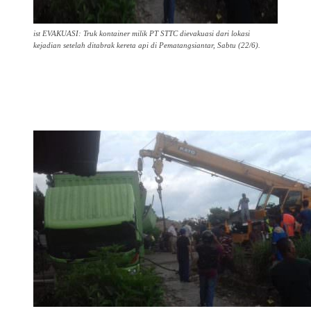
ist EVAKUASI: Truk kontainer milik PT STTC dievakuasi dari lokasi
kejadian setelah ditabrak kereta api di Pematangsiantar, Sabtu (22/6).