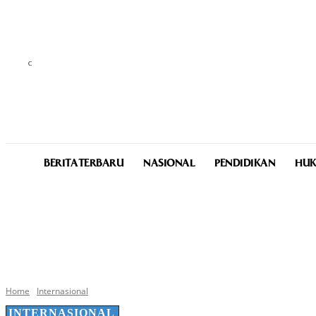
C
25.6
Medan
Friday, August 7, 2026
BERITA TERBARU
NASIONAL
PENDIDIKAN
HUK
Home
Internasional
INTERNASIONAL