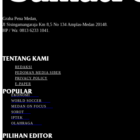
Graha Pena Medan,
Jl Sisingamangaraja Km 8,5 No 134 Amplas-Medan 20148.
HP / Wa: 0813 6233 1041.
TENTANG KAMI
REDAKSI
PEDOMAN MEDIA SIBER
PRIVACY POLICY
E-PAPER
POPULAR
EKONOMI
8754
WORLD SOCCER
6179
MEDAN ON FOCUS
885
SOROT
137
IPTEK
967
OLAHRAGA
9254
PILIHAN EDITOR