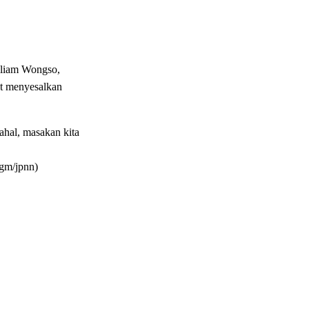
lliam Wongso,
at menyesalkan
ahal, masakan kita
agm/jpnn)