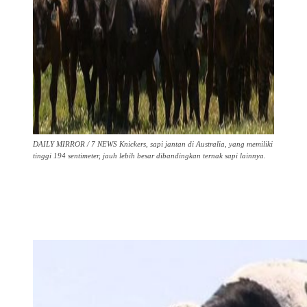
DAILY MIRROR / 7 NEWS Knickers, sapi jantan di Australia, yang memiliki
tinggi 194 sentimeter, jauh lebih besar dibandingkan ternak sapi lainnya.