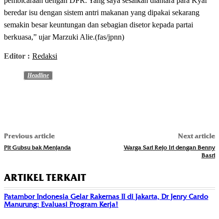
pembicaraan dengan DPR. Yang saya sesalkan diantara para Kyai
beredar isu dengan sistem antri makanan yang dipakai sekarang
semakin besar keuntungan dan sebagian disetor kepada partai
berkuasa,” ujar Marzuki Alie.(fas/jpnn)
Editor :
Redaksi
Headline
Previous article
Next article
Plt Gubsu bak Menjanda
Warga Sari Rejo Iri dengan Benny
Basri
ARTIKEL TERKAIT
Patambor Indonesia Gelar Rakernas II di Jakarta, Dr Jenry Cardo
Manurung: Evaluasi Program Kerja!