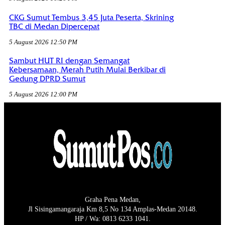
CKG Sumut Tembus 3,45 Juta Peserta, Skrining
TBC di Medan Dipercepat
5 August 2026 12:50 PM
Sambut HUT RI dengan Semangat
Kebersamaan, Merah Putih Mulai Berkibar di
Gedung DPRD Sumut
5 August 2026 12:00 PM
Graha Pena Medan,
Jl Sisingamangaraja Km 8,5 No 134 Amplas-Medan 20148.
HP / Wa: 0813 6233 1041.