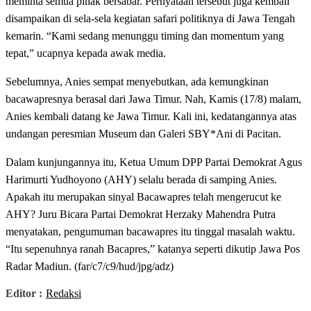
meminta semua pihak bersabar. Pernyataan tersebut juga kembali
disampaikan di sela-sela kegiatan safari politiknya di Jawa Tengah
kemarin. “Kami sedang menunggu timing dan momentum yang
tepat,” ucapnya kepada awak media.
Sebelumnya, Anies sempat menyebutkan, ada kemungkinan
bacawapresnya berasal dari Jawa Timur. Nah, Kamis (17/8) malam,
Anies kembali datang ke Jawa Timur. Kali ini, kedatangannya atas
undangan peresmian Museum dan Galeri SBY*Ani di Pacitan.
Dalam kunjungannya itu, Ketua Umum DPP Partai Demokrat Agus
Harimurti Yudhoyono (AHY) selalu berada di samping Anies.
Apakah itu merupakan sinyal Bacawapres telah mengerucut ke
AHY? Juru Bicara Partai Demokrat Herzaky Mahendra Putra
menyatakan, pengumuman bacawapres itu tinggal masalah waktu.
“Itu sepenuhnya ranah Bacapres,” katanya seperti dikutip Jawa Pos
Radar Madiun. (far/c7/c9/hud/jpg/adz)
Editor :
Redaksi