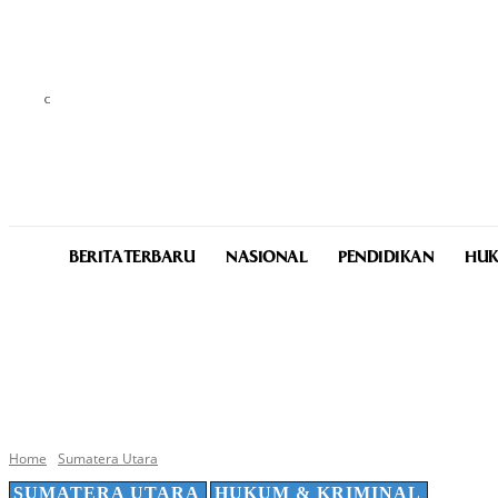
C
22.8
Medan
Saturday, August 8, 2026
BERITA TERBARU
NASIONAL
PENDIDIKAN
HUK
Home
Sumatera Utara
SUMATERA UTARA
HUKUM & KRIMINAL