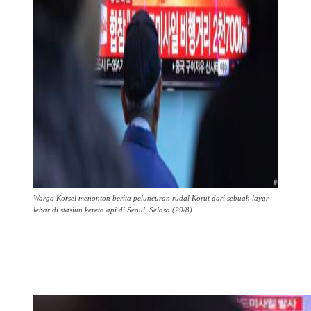
Warga Korsel menonton berita peluncuran rudal Korut dari sebuah layar
lebar di stasiun kereta api di Seoul, Selasa (29/8).