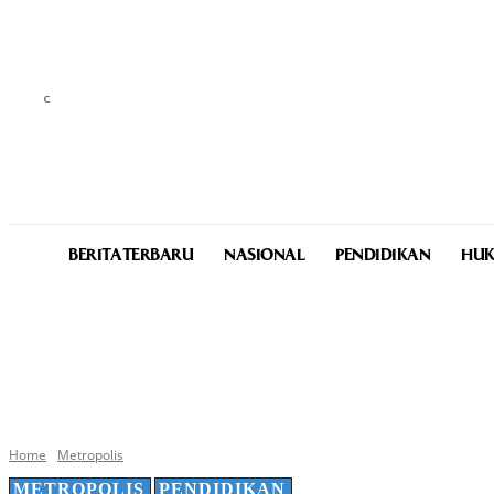
C
29.9
Medan
Friday, August 7, 2026
BERITA TERBARU
NASIONAL
PENDIDIKAN
HUK
Home
Metropolis
METROPOLIS
PENDIDIKAN