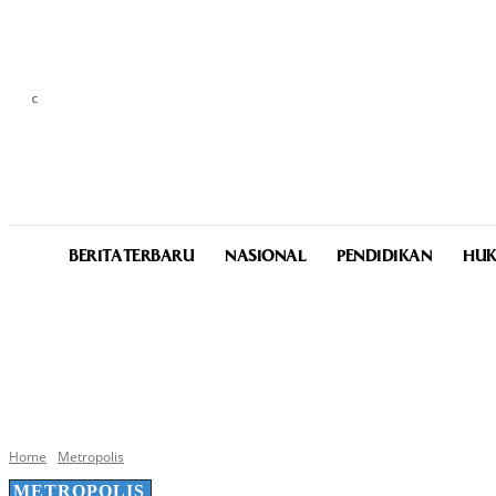
C
25
Medan
Thursday, August 6, 2026
BERITA TERBARU
NASIONAL
PENDIDIKAN
HUK
Home
Metropolis
METROPOLIS