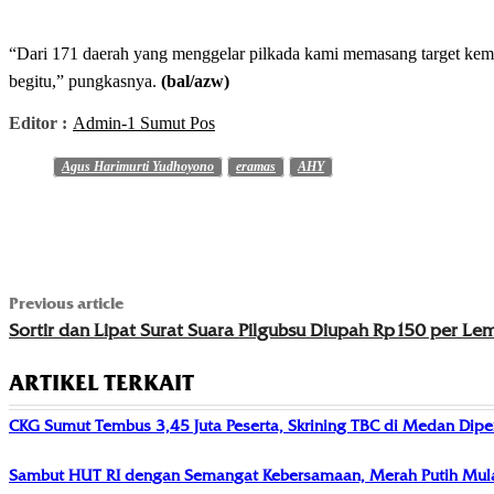
“Dari 171 daerah yang menggelar pilkada kami memasang target kemen
begitu,” pungkasnya.
(bal/azw)
Editor :
Admin-1 Sumut Pos
Agus Harimurti Yudhoyono
eramas
AHY
Previous article
Sortir dan Lipat Surat Suara Pilgubsu Diupah Rp150 per Le
ARTIKEL TERKAIT
CKG Sumut Tembus 3,45 Juta Peserta, Skrining TBC di Medan Dipe
Sambut HUT RI dengan Semangat Kebersamaan, Merah Putih Mula