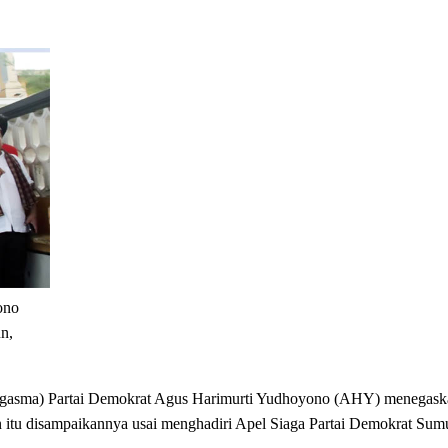
ono
n,
asma) Partai Demokrat Agus Harimurti Yudhoyono (AHY) menegaska
an itu disampaikannya usai menghadiri Apel Siaga Partai Demokrat Sum