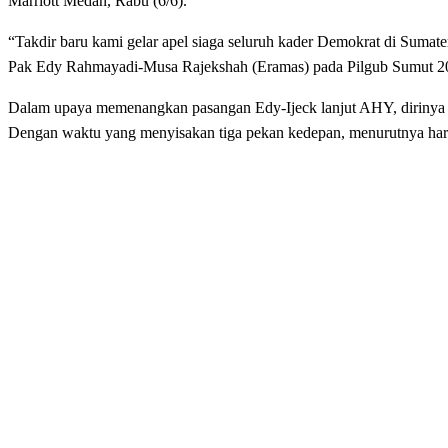
Marriott Medan, Rabu (6/6).
“Takdir baru kami gelar apel siaga seluruh kader Demokrat di Sum
Pak Edy Rahmayadi-Musa Rajekshah (Eramas) pada Pilgub Sumut 2018,”
Dalam upaya memenangkan pasangan Edy-Ijeck lanjut AHY, dirinya su
Dengan waktu yang menyisakan tiga pekan kedepan, menurutnya har