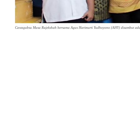
Cawagubsu Musa Rajekshah bersama Agus Harimurti Yudhoyono (AHY) disambut adat 
Share