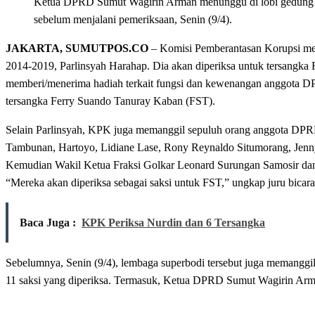
Ketua DPRD Sumut Wagirin Arman menunggu di lobi gedun
sebelum menjalani pemeriksaan, Senin (9/4).
JAKARTA, SUMUTPOS.CO
– Komisi Pemberantasan Korupsi me
2014-2019, Parlinsyah Harahap. Dia akan diperiksa untuk tersangka
memberi/menerima hadiah terkait fungsi dan kewenangan anggota DP
tersangka Ferry Suando Tanuray Kaban (FST).
Selain Parlinsyah, KPK juga memanggil sepuluh orang anggota DPR
Tambunan, Hartoyo, Lidiane Lase, Rony Reynaldo Situmorang, Jenny
Kemudian Wakil Ketua Fraksi Golkar Leonard Surungan Samosir dan 
“Mereka akan diperiksa sebagai saksi untuk FST,” ungkap juru bic
Baca Juga :
KPK Periksa Nurdin dan 6 Tersangka
Sebelumnya, Senin (9/4), lembaga superbodi tersebut juga memanggil
11 saksi yang diperiksa. Termasuk, Ketua DPRD Sumut Wagirin Arm