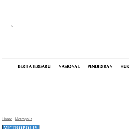
C
25.7
Medan
Thursday, August 6, 2026
BERITA TERBARU
NASIONAL
PENDIDIKAN
HUK
Home
Metropolis
METROPOLIS