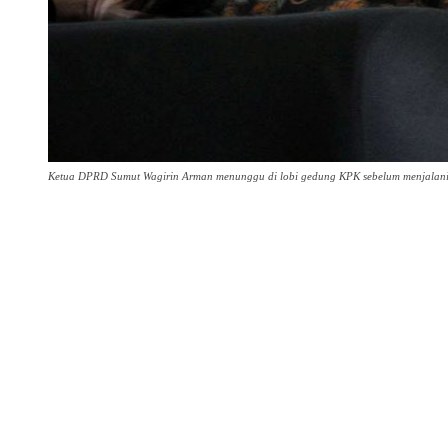
Ketua DPRD Sumut Wagirin Arman menunggu di lobi gedung KPK sebelum menjalani p
Share