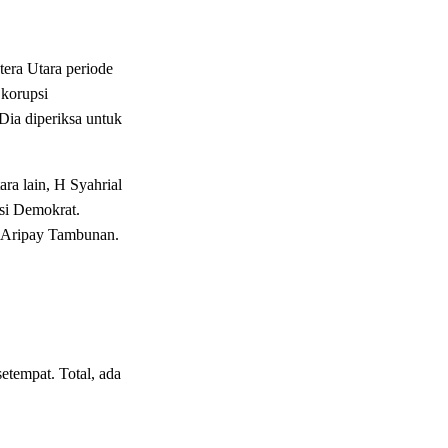
era Utara periode
 korupsi
ia diperiksa untuk
a lain, H Syahrial
si Demokrat.
N Aripay Tambunan.
etempat. Total, ada