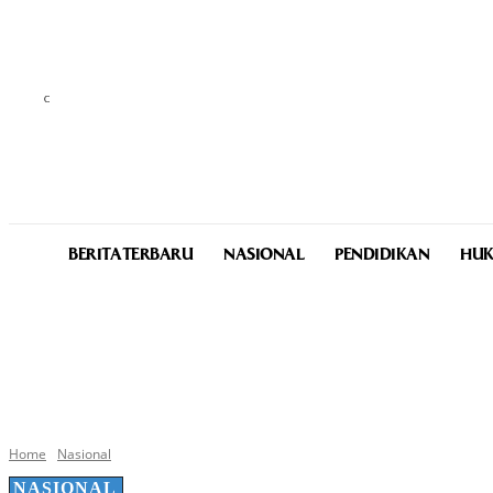
C
25.7
Medan
Thursday, August 6, 2026
BERITA TERBARU
NASIONAL
PENDIDIKAN
HUK
Home
Nasional
NASIONAL