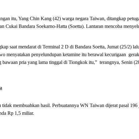
ingan itu, Yang Chin Kang (42) warga negara Taiwan, ditangkap petug
n Cukai Bandara Soekarno-Hatta (Soetta). Lantaran mencoba menye
p saat mendarat di Terminal 2 D di Bandara Soetta, Jumat (25/2) lal
wo menyatakan penyelundupan ketamine itu berawal kecurigaan gerak-
 bawaan pria yang lama tinggal di Tiongkok itu,” terangnya, Senin (2
a
u tidak membuahkan hasil. Perbuatannya WN Taiwan dijerat pasal 19
da Rp 1,5 miliar.