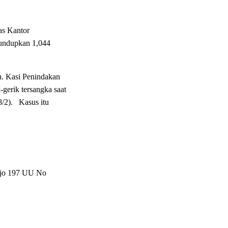
as Kantor
lundupkan 1,044
u. Kasi Penindakan
gerik tersangka saat
8/2). Kasus itu
6 jo 197 UU No