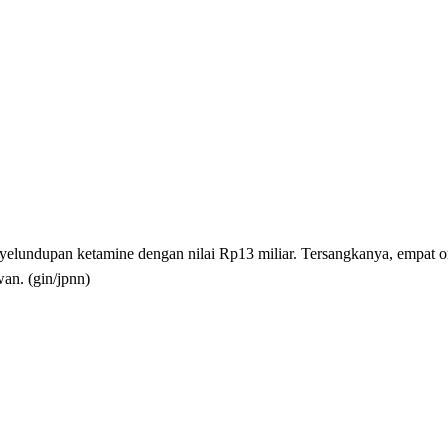
nyelundupan ketamine dengan nilai Rp13 miliar. Tersangkanya, empat
an. (gin/jpnn)