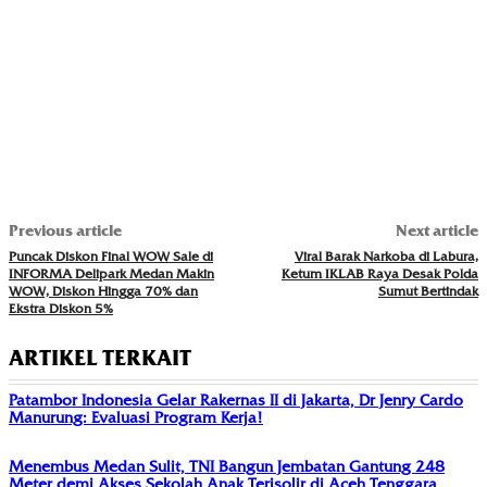
Previous article
Next article
Puncak Diskon Final WOW Sale di
Viral Barak Narkoba di Labura,
INFORMA Delipark Medan Makin
Ketum IKLAB Raya Desak Polda
WOW, Diskon Hingga 70% dan
Sumut Bertindak
Ekstra Diskon 5%
ARTIKEL TERKAIT
Patambor Indonesia Gelar Rakernas II di Jakarta, Dr Jenry Cardo
Manurung: Evaluasi Program Kerja!
Menembus Medan Sulit, TNI Bangun Jembatan Gantung 248
Meter demi Akses Sekolah Anak Terisolir di Aceh Tenggara