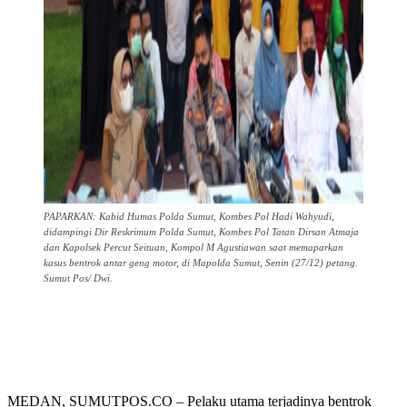
PAPARKAN: Kabid Humas Polda Sumut, Kombes Pol Hadi Wahyudi,
didampingi Dir Reskrimum Polda Sumut, Kombes Pol Tatan Dirsan Atmaja
dan Kapolsek Percut Seituan, Kompol M Agustiawan saat memaparkan
kasus bentrok antar geng motor, di Mapolda Sumut, Senin (27/12) petang.
Sumut Pos/ Dwi.
MEDAN, SUMUTPOS.CO – Pelaku utama terjadinya bentrok