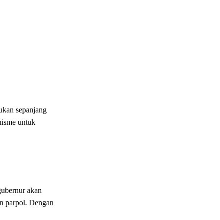
kukan sepanjang
anisme untuk
gubernur akan
en parpol. Dengan