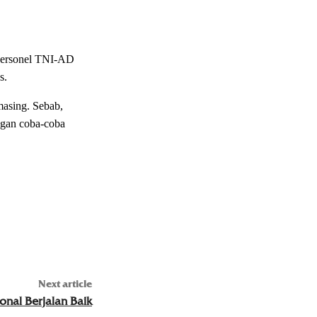
 personel TNI-AD
s.
asing. Sebab,
angan coba-coba
Next article
onal Berjalan Baik