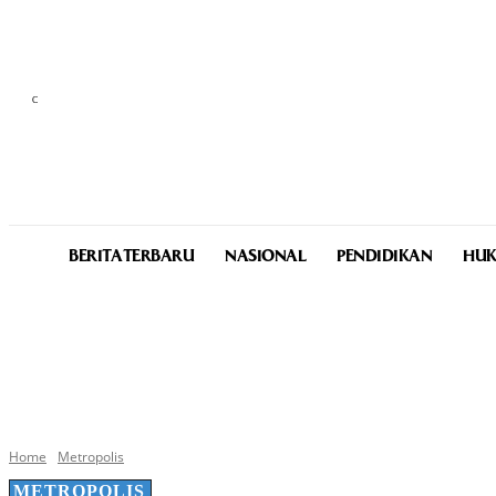
C
26
Medan
Saturday, August 8, 2026
BERITA TERBARU
NASIONAL
PENDIDIKAN
HUK
Home
Metropolis
METROPOLIS