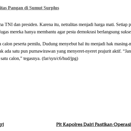
tas Pangan di Sumut Surplus
a TNI dan presiden. Karena itu, netralitas menjadi harga mati. Setiap
 Tugas mereka hanya membantu agar pesta demokrasi berlangsung sukse
alon peserta pemilu, Dudung menyebut hal itu menjadi hak masing-m
ak ada satu pun purnawirawan yang menyeret-nyeret prajurit aktif. “J
tu calon,” tegasnya. (far/syn/c6/hud/jpg)
ri
Plt Kapolres Dairi Pastikan Operasi