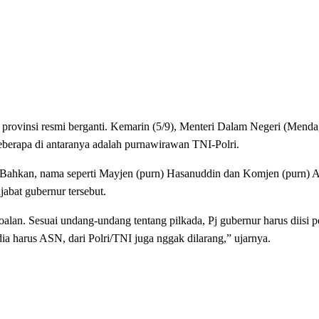
i resmi berganti. Kemarin (5/9), Menteri Dalam Negeri (Mendagr
 Beberapa di antaranya adalah purnawirawan TNI-Polri.
i. Bahkan, nama seperti Mayjen (purn) Hasanuddin dan Komjen (purn)
abat gubernur tersebut.
alan. Sesuai undang-undang tentang pilkada, Pj gubernur harus diisi p
n dia harus ASN, dari Polri/TNI juga nggak dilarang,” ujarnya.