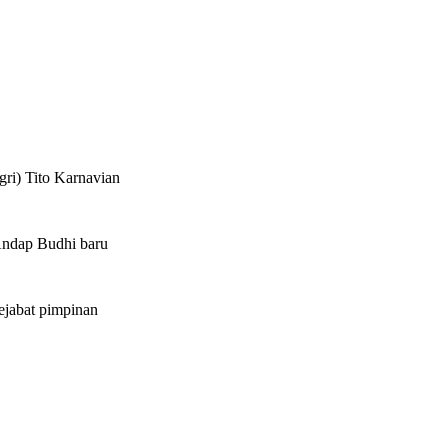
i) Tito Karnavian
 Andap Budhi baru
ejabat pimpinan