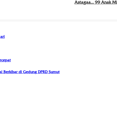
Astagaa… 99 Anak Mis
ari
rcepat
i Berkibar di Gedung DPRD Sumut