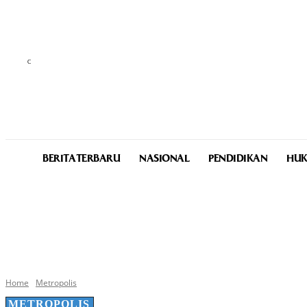
C
29.9
Medan
Thursday, August 6, 2026
BERITA TERBARU
NASIONAL
PENDIDIKAN
HUK
Home
Metropolis
METROPOLIS