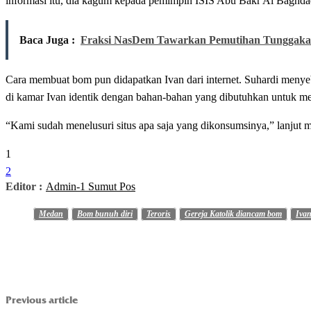
informasi itu, dia kagum kepada pemimpin ISIS Abu Bakr Al Baghdad
Baca Juga :
Fraksi NasDem Tawarkan Pemutihan Tunggak
Cara membuat bom pun didapatkan Ivan dari internet. Suhardi menye
di kamar Ivan identik dengan bahan-bahan yang dibutuhkan untuk mem
“Kami sudah menelusuri situs apa saja yang dikonsumsinya,” lanjut 
1
2
Editor :
Admin-1 Sumut Pos
Medan
Bom bunuh diri
Teroris
Gereja Katolik diancam bom
Iva
Previous article