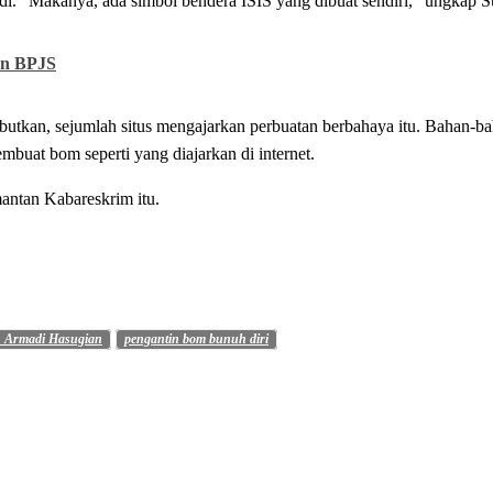
i. “Makanya, ada simbol bendera ISIS yang dibuat sendiri,” ungkap S
an BPJS
butkan, sejumlah situs mengajarkan perbuatan berbahaya itu. Bahan-b
buat bom seperti yang diajarkan di internet.
mantan Kabareskrim itu.
n Armadi Hasugian
pengantin bom bunuh diri