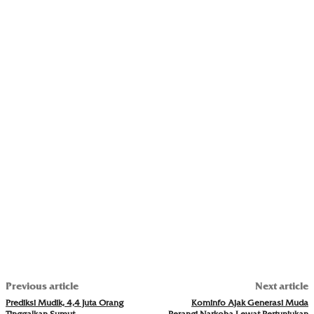
Previous article
Next article
Prediksi Mudik, 4,4 Juta Orang
Kominfo Ajak Generasi Muda
Tinggalkan Sumut
Perangi Narkoba Lewat Pertunjukan