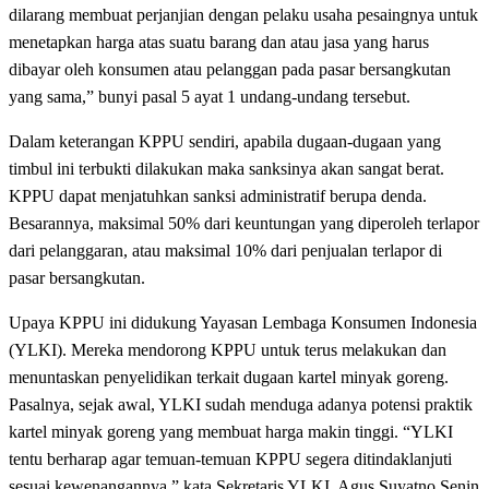
dilarang membuat perjanjian dengan pelaku usaha pesaingnya untuk
menetapkan harga atas suatu barang dan atau jasa yang harus
dibayar oleh konsumen atau pelanggan pada pasar bersangkutan
yang sama,” bunyi pasal 5 ayat 1 undang-undang tersebut.
Dalam keterangan KPPU sendiri, apabila dugaan-dugaan yang
timbul ini terbukti dilakukan maka sanksinya akan sangat berat.
KPPU dapat menjatuhkan sanksi administratif berupa denda.
Besarannya, maksimal 50% dari keuntungan yang diperoleh terlapor
dari pelanggaran, atau maksimal 10% dari penjualan terlapor di
pasar bersangkutan.
Upaya KPPU ini didukung Yayasan Lembaga Konsumen Indonesia
(YLKI). Mereka mendorong KPPU untuk terus melakukan dan
menuntaskan penyelidikan terkait dugaan kartel minyak goreng.
Pasalnya, sejak awal, YLKI sudah menduga adanya potensi praktik
kartel minyak goreng yang membuat harga makin tinggi. “YLKI
tentu berharap agar temuan-temuan KPPU segera ditindaklanjuti
sesuai kewenangannya,” kata Sekretaris YLKI, Agus Suyatno Senin