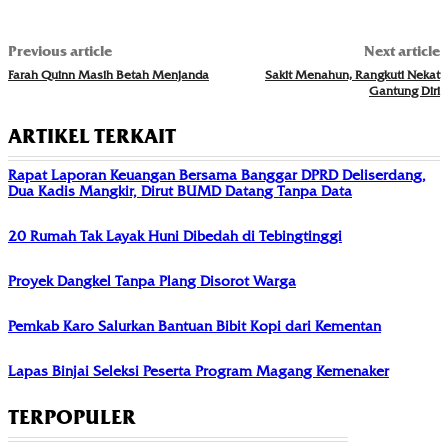
Previous article
Next article
Farah Quinn Masih Betah Menjanda
Sakit Menahun, Rangkuti Nekat
Gantung Diri
ARTIKEL TERKAIT
Rapat Laporan Keuangan Bersama Banggar DPRD Deliserdang,
Dua Kadis Mangkir, Dirut BUMD Datang Tanpa Data
20 Rumah Tak Layak Huni Dibedah di Tebingtinggi
Proyek Dangkel Tanpa Plang Disorot Warga
Pemkab Karo Salurkan Bantuan Bibit Kopi dari Kementan
Lapas Binjai Seleksi Peserta Program Magang Kemenaker
TERPOPULER