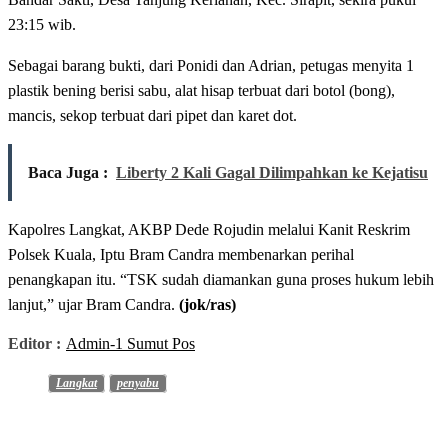
23:15 wib.
Sebagai barang bukti, dari Ponidi dan Adrian, petugas menyita 1
plastik bening berisi sabu, alat hisap terbuat dari botol (bong),
mancis, sekop terbuat dari pipet dan karet dot.
Baca Juga :
Liberty 2 Kali Gagal Dilimpahkan ke Kejatisu
Kapolres Langkat, AKBP Dede Rojudin melalui Kanit Reskrim
Polsek Kuala, Iptu Bram Candra membenarkan perihal
penangkapan itu. “TSK sudah diamankan guna proses hukum lebih
lanjut,” ujar Bram Candra.
(jok/ras)
Editor :
Admin-1 Sumut Pos
Langkat
penyabu