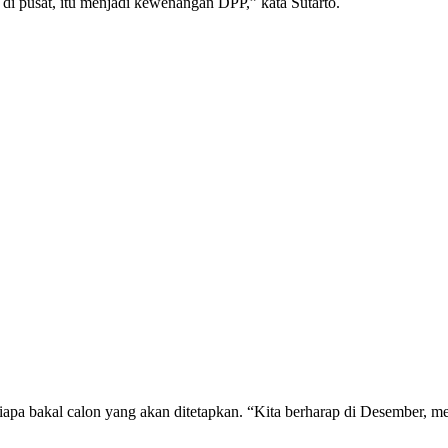
di pusat, itu menjadi kewenangan DPP,” kata Sutarto.
apa bakal calon yang akan ditetapkan. “Kita berharap di Desember, me