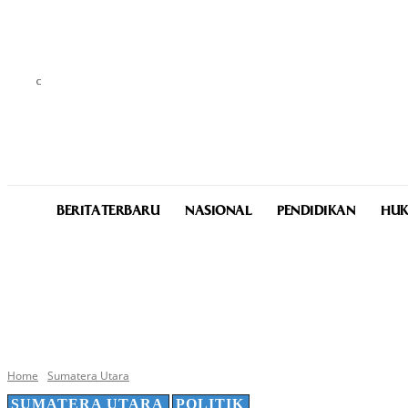
C
25.6
Medan
Friday, August 7, 2026
BERITA TERBARU
NASIONAL
PENDIDIKAN
HUK
Home
Sumatera Utara
SUMATERA UTARA
POLITIK