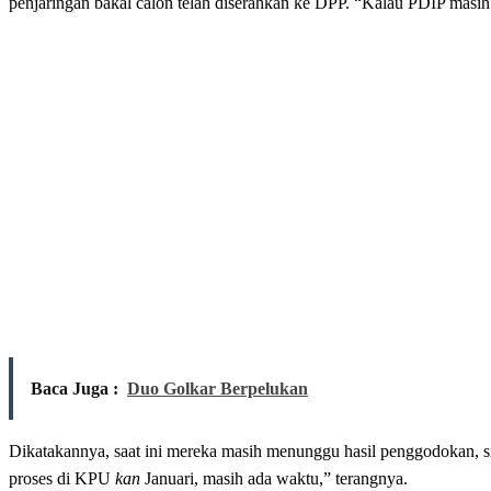
penjaringan bakal calon telah diserahkan ke DPP. “Kalau PDIP masih 
Baca Juga :
Duo Golkar Berpelukan
Dikatakannya, saat ini mereka masih menunggu hasil penggodokan, si
proses di KPU
kan
Januari, masih ada waktu,” terangnya.