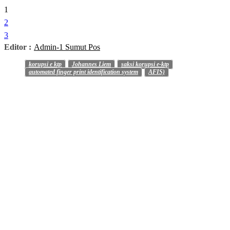
1
2
3
Editor :
Admin-1 Sumut Pos
korupsi e ktp
Johannes Liem
saksi korupsi e-ktp
automated finger print identification system
AFIS)