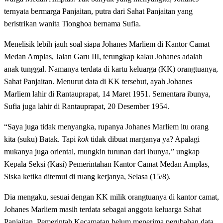
ternyata bermarga Panjaitan, putra dari Sahat Panjaitan yang
beristrikan wanita Tionghoa bernama Sufia.
Menelisik lebih jauh soal siapa Johanes Marliem di Kantor Camat
Medan Amplas, Jalan Garu III, terungkap kalau Johanes adalah
anak tunggal. Namanya terdata di kartu keluarga (KK) orangtuanya,
Sahat Panjaitan. Menurut data di KK tersebut, ayah Johanes
Marliem lahir di Rantauprapat, 14 Maret 1951. Sementara ibunya,
Sufia juga lahir di Rantauprapat, 20 Desember 1954.
“Saya juga tidak menyangka, rupanya Johanes Marliem itu orang
kita (suku) Batak. Tapi
kok
tidak dibuat marganya ya? Apalagi
mukanya juga oriental, mungkin turunan dari ibunya,” ungkap
Kepala Seksi (Kasi) Pemerintahan Kantor Camat Medan Amplas,
Siska ketika ditemui di ruang kerjanya, Selasa (15/8).
Dia mengaku, sesuai dengan KK milik orangtuanya di kantor camat,
Johanes Marliem masih terdata sebagai anggota keluarga Sahat
Panjaitan. Pemerintah Kecamatan belum menerima perubahan data