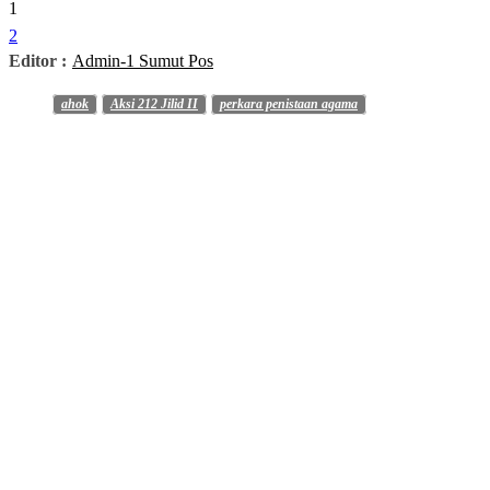
1
2
Editor :
Admin-1 Sumut Pos
ahok
Aksi 212 Jilid II
perkara penistaan agama