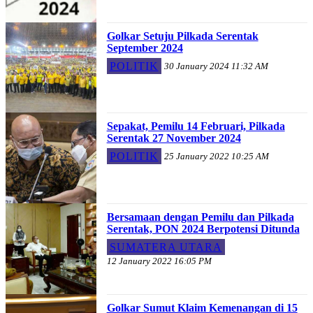
Golkar Setuju Pilkada Serentak
September 2024
POLITIK
30 January 2024 11:32 AM
Sepakat, Pemilu 14 Februari, Pilkada
Serentak 27 November 2024
POLITIK
25 January 2022 10:25 AM
Bersamaan dengan Pemilu dan Pilkada
Serentak, PON 2024 Berpotensi Ditunda
SUMATERA UTARA
12 January 2022 16:05 PM
Golkar Sumut Klaim Kemenangan di 15